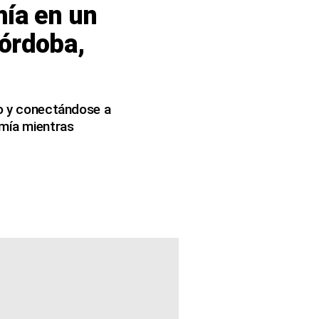
ía en un
Córdoba,
do y conectándose a
omía mientras