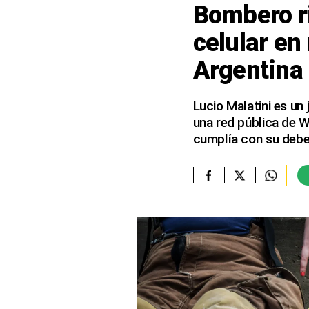
Bombero r
elcomercio.pe
celular en
Términos
Argentina
Y
Condiciones
De
Uso
Lucio Malatini es un
una red pública de W
Oficinas
Concesionarias
cumplía con su debe
Principios
Rectores
Buenas
Prácticas
Políticas
De
Privacidad
Política
Integrada
De
Gestión