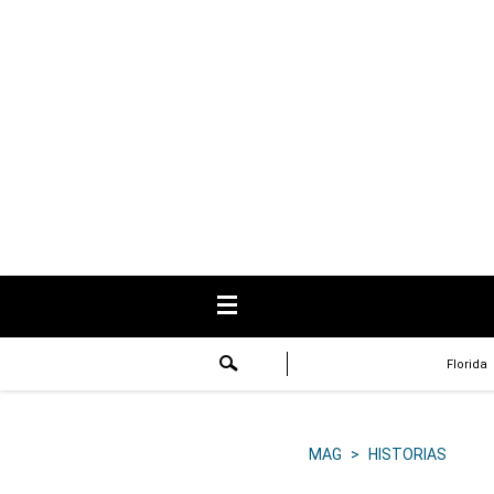
USA
Respuestas
Fama
Historias
Data
Videos
Recetas
Florida
Virales
Lo último
MAG
>
HISTORIAS
Volver a El Comercio