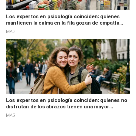
Los expertos en psicología coinciden: quienes
mantienen la calma en la fila gozan de empatía
cognitiva, gratitud y no solo tienen autocontrol
MAG.
Los expertos en psicología coinciden: quienes no
disfrutan de los abrazos tienen una mayor
sensibilidad a los estímulos físicos y no es por
MAG.
desinterés