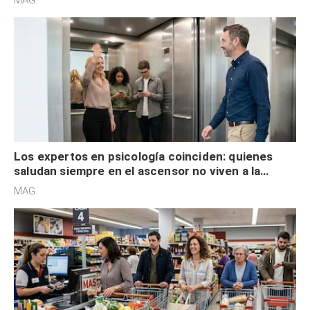
Los expertos en psicología coinciden: quienes
saludan siempre en el ascensor no viven a la
defensiva y tienen apertura social
MAG.