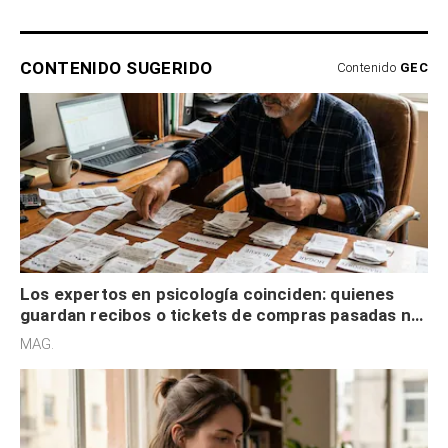
CONTENIDO SUGERIDO
Contenido
GEC
Los expertos en psicología coinciden: quienes
guardan recibos o tickets de compras pasadas no
son acumuladores, sino que tienen necesidad de
MAG.
control