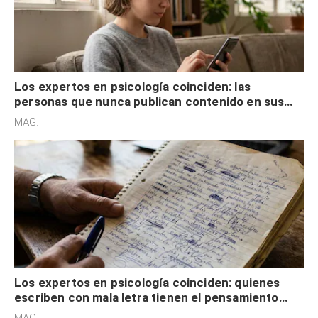
Los expertos en psicología coinciden: las
personas que nunca publican contenido en sus
redes sociales no pretenden buscar validación
MAG.
externa
Los expertos en psicología coinciden: quienes
escriben con mala letra tienen el pensamiento
acelerado y no lo hacen por desinterés
MAG.