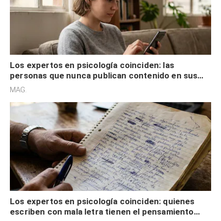
Los expertos en psicología coinciden: las
personas que nunca publican contenido en sus
redes sociales no pretenden buscar validación
MAG.
externa
Los expertos en psicología coinciden: quienes
escriben con mala letra tienen el pensamiento