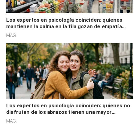
Los expertos en psicología coinciden: quienes
mantienen la calma en la fila gozan de empatía
cognitiva, gratitud y no solo tienen autocontrol
MAG.
Los expertos en psicología coinciden: quienes no
disfrutan de los abrazos tienen una mayor
sensibilidad a los estímulos físicos y no es por
MAG.
desinterés