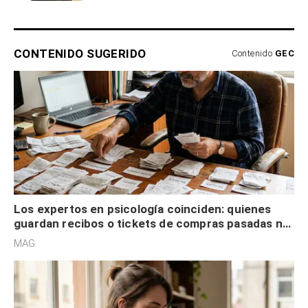
CONTENIDO SUGERIDO
Contenido
GEC
Los expertos en psicología coinciden: quienes
guardan recibos o tickets de compras pasadas no
son acumuladores, sino que tienen necesidad de
MAG.
control