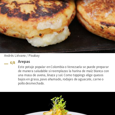
Andrés Liévano / Pixabay
Arepas
6
/
8
Este potaje popular en Colombia o Venezuela se puede preparar
de manera saludable si reemplazas la harina de maíz blanca con
una masa de avena, linaza y sal. Como toppings elige quesos
bajos en grasa, pavo ahumado, rodajes de aguacate, carne o
pollo desmechado.