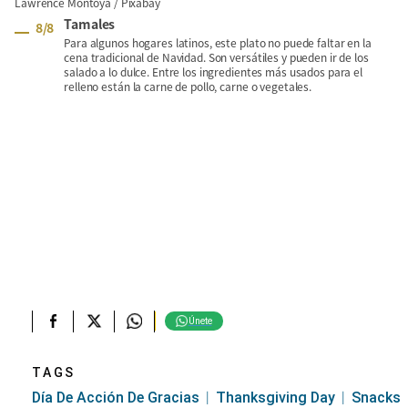
Lawrence Montoya / Pixabay
Tamales
8
/
8
Para algunos hogares latinos, este plato no puede faltar en la
cena tradicional de Navidad. Son versátiles y pueden ir de los
salado a lo dulce. Entre los ingredientes más usados para el
relleno están la carne de pollo, carne o vegetales.
Únete
TAGS
Día De Acción De Gracias
Thanksgiving Day
Snacks