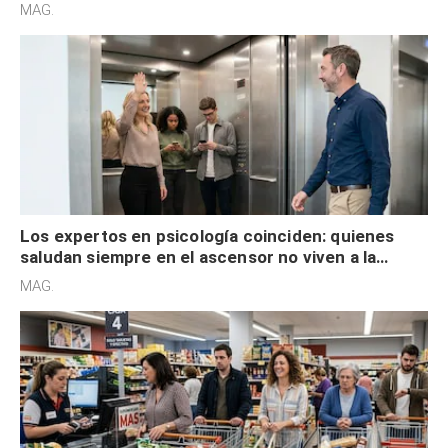
acelerado y no lo hacen por desinterés
MAG.
Los expertos en psicología coinciden: quienes
saludan siempre en el ascensor no viven a la
defensiva y tienen apertura social
MAG.