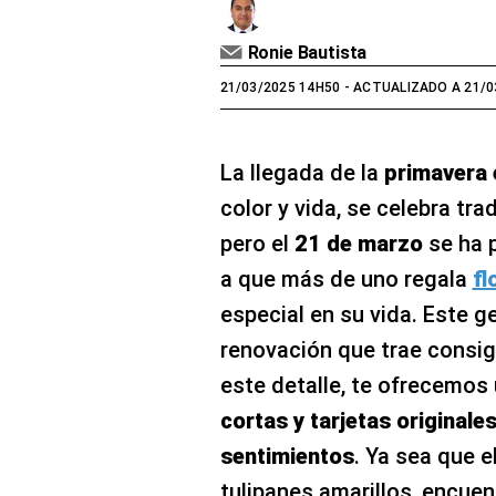
Ronie Bautista
21/03/2025 14H50
- ACTUALIZADO A 21/0
La llegada de la
primavera 
color y vida, se celebra tr
pero el
21 de marzo
se ha p
a que más de uno regala
fl
especial en su vida. Este ge
renovación que trae consig
este detalle, te ofrecemos
cortas y tarjetas originale
sentimientos
. Ya sea que e
tulipanes amarillos, encuent