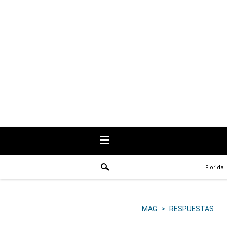
USA
Respuestas
Fama
Historias
Data
Videos
Recetas
Florida
Virales
Lo último
MAG
>
RESPUESTAS
Volver a El Comercio