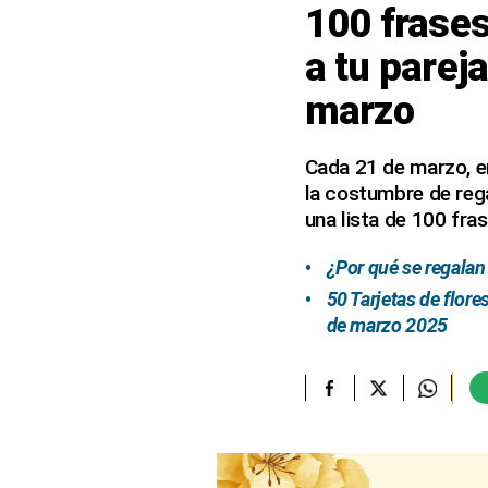
100 frases
elcomercio.pe
a tu parej
Términos
marzo
Y
Condiciones
De
Uso
Cada 21 de marzo, e
la costumbre de rega
Oficinas
Concesionarias
una lista de 100 fras
Principios
Rectores
¿Por qué se regalan
50 Tarjetas de flore
Buenas
Prácticas
de marzo 2025
Políticas
De
Privacidad
Política
Integrada
De
Gestión