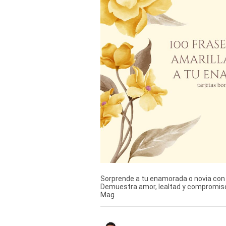
Derechos
Arco
Política
De
Cookies
Sorprende a tu enamorada o novia con f
Demuestra amor, lealtad y compromiso
Mag