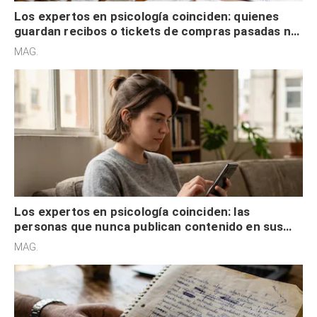
Los expertos en psicología coinciden: quienes
guardan recibos o tickets de compras pasadas no
son acumuladores, sino que tienen necesidad de
MAG.
control
Los expertos en psicología coinciden: las
personas que nunca publican contenido en sus
redes sociales no pretenden buscar validación
MAG.
externa