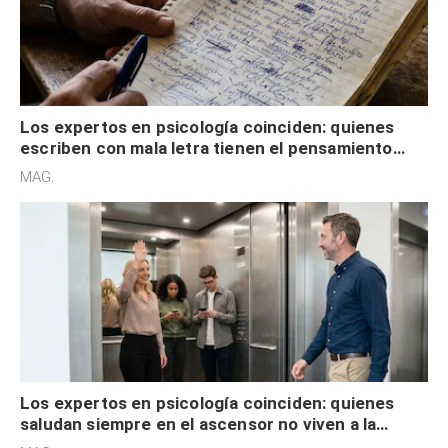
Los expertos en psicología coinciden: quienes
escriben con mala letra tienen el pensamiento
acelerado y no lo hacen por desinterés
MAG.
Los expertos en psicología coinciden: quienes
saludan siempre en el ascensor no viven a la
defensiva y tienen apertura social