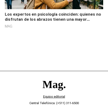
Los expertos en psicología coinciden: quienes no
disfrutan de los abrazos tienen una mayor
sensibilidad a los estímulos físicos y no es por
MAG.
desinterés
Equipo editorial
Central Telefónica: (+511) 311-6500