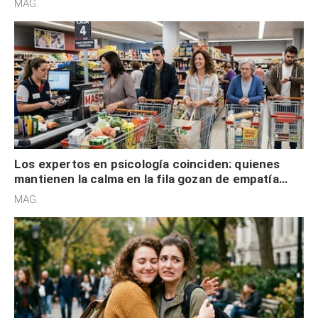
MAG.
Los expertos en psicología coinciden: quienes
mantienen la calma en la fila gozan de empatía
cognitiva, gratitud y no solo tienen autocontrol
MAG.