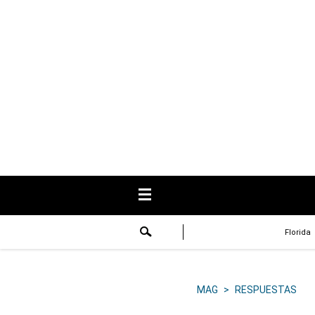
USA
Respuestas
Fama
Historias
Data
Videos
Recetas
Florida
Virales
Lo último
MAG
>
RESPUESTAS
Volver a El Comercio