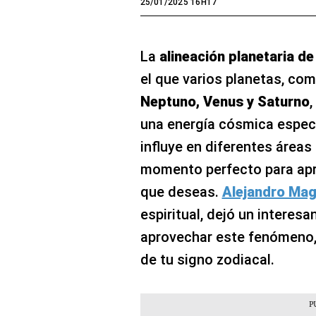
25/01/2025 16H17
La
alineación planetaria d
el que varios planetas, co
Neptuno, Venus y Saturno
,
una energía cósmica especi
influye en diferentes áreas 
momento perfecto para apro
que deseas.
Alejandro Ma
espiritual, dejó un interesa
aprovechar este fenómeno, 
de tu signo zodiacal.