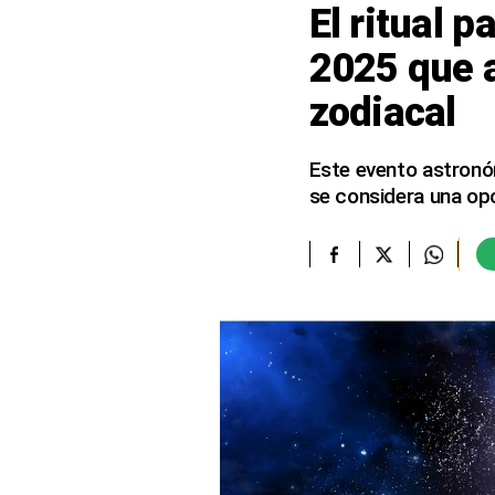
El ritual p
elcomercio.pe
2025 que a
Términos
zodiacal
Y
Condiciones
De
Uso
Este evento astronóm
se considera una opo
Oficinas
Concesionarias
Principios
Rectores
Buenas
Prácticas
Políticas
De
Privacidad
Política
Integrada
De
Gestión