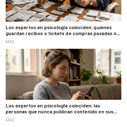
Los expertos en psicología coinciden: quienes
guardan recibos o tickets de compras pasadas no
son acumuladores, sino que tienen necesidad de
MAG.
control
Los expertos en psicología coinciden: las
personas que nunca publican contenido en sus
redes sociales no pretenden buscar validación
MAG.
externa