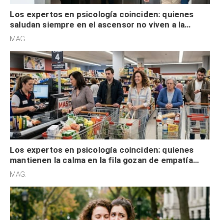
Los expertos en psicología coinciden: quienes
saludan siempre en el ascensor no viven a la
defensiva y tienen apertura social
MAG.
Los expertos en psicología coinciden: quienes
mantienen la calma en la fila gozan de empatía
cognitiva, gratitud y no solo tienen autocontrol
MAG.