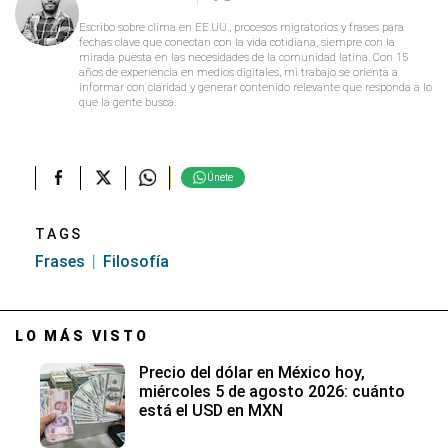
Escribo sobre clima en EE.UU., procesos migratorios y frases para
fechas clave que conectan con la vida cotidiana, siempre con la
mirada puesta en las necesidades de la comunidad latina. Con 15
años de experiencia en medios digitales, mi trabajo se orienta a
informar con claridad y generar contenido relevante que responda a lo
que la gente busca.
Únete
TAGS
Frases
Filosofía
LO MÁS VISTO
Precio del dólar en México hoy,
miércoles 5 de agosto 2026: cuánto
está el USD en MXN