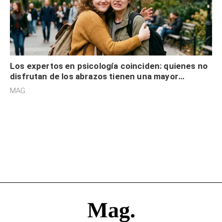
Los expertos en psicología coinciden: quienes no
disfrutan de los abrazos tienen una mayor
sensibilidad a los estímulos físicos y no es por
MAG.
desinterés