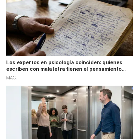
Los expertos en psicología coinciden: quienes
escriben con mala letra tienen el pensamiento
acelerado y no lo hacen por desinterés
MAG.