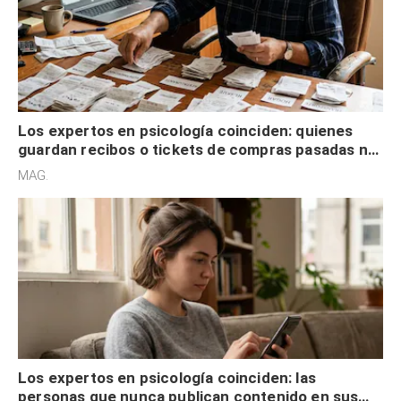
Los expertos en psicología coinciden: quienes
guardan recibos o tickets de compras pasadas no
son acumuladores, sino que tienen necesidad de
MAG.
control
Los expertos en psicología coinciden: las
personas que nunca publican contenido en sus