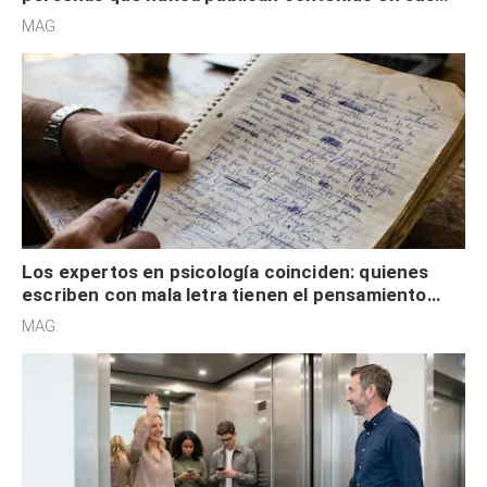
redes sociales no pretenden buscar validación
MAG.
externa
Los expertos en psicología coinciden: quienes
escriben con mala letra tienen el pensamiento
acelerado y no lo hacen por desinterés
MAG.