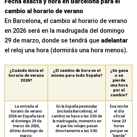
Fecha exacta y hora en Barcelona para el
cambio al horario de verano
En Barcelona, el cambio al horario de verano
en 2026 será en la madrugada del domingo
29 de marzo, donde se tendrá que
adelantar
el reloj una hora (dormirás una hora menos).
¿Cuándo inicia el
¿El cambio de hora es el
¿Se gana
horario de verano
mismo para todo España?
o se
2026?
pierde
una hora
por el
cambio?
La entrada al
En la España peninsular
Esa noche
horario de verano
(incluida Barcelona), el
el día
2026 en España será
cambio se hace a las 2:00 de
oficial
el domingo 29 de
la madrugada, momento en
tiene 23
marzo de 2026,
el que los relojes pasan
horas
último domingo de
directamente a las 3:00.
porque se
marzo.
“pierde”