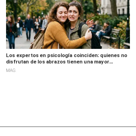
Los expertos en psicología coinciden: quienes no
disfrutan de los abrazos tienen una mayor
sensibilidad a los estímulos físicos y no es por
MAG.
desinterés