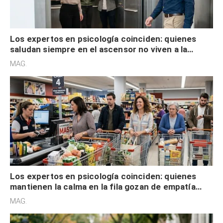
Los expertos en psicología coinciden: quienes
saludan siempre en el ascensor no viven a la
defensiva y tienen apertura social
MAG.
Los expertos en psicología coinciden: quienes
mantienen la calma en la fila gozan de empatía
cognitiva, gratitud y no solo tienen autocontrol
MAG.