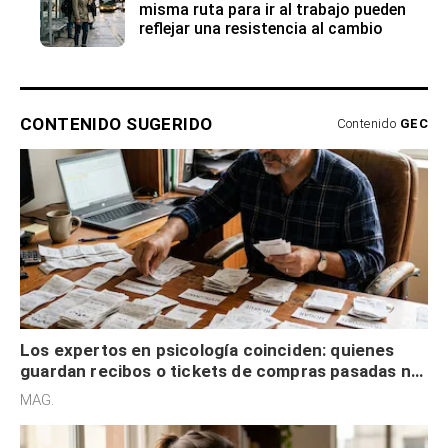
misma ruta para ir al trabajo pueden
reflejar una resistencia al cambio
CONTENIDO SUGERIDO
Contenido
GEC
Los expertos en psicología coinciden: quienes
guardan recibos o tickets de compras pasadas no
son acumuladores, sino que tienen necesidad de
MAG.
control