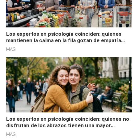
Los expertos en psicología coinciden: quienes
mantienen la calma en la fila gozan de empatía
cognitiva, gratitud y no solo tienen autocontrol
MAG.
Los expertos en psicología coinciden: quienes no
disfrutan de los abrazos tienen una mayor
sensibilidad a los estímulos físicos y no es por
MAG.