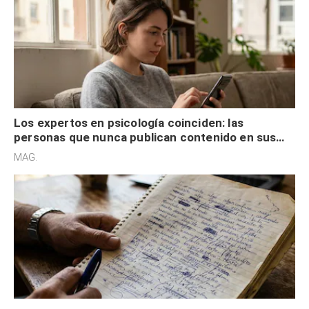
Los expertos en psicología coinciden: las
personas que nunca publican contenido en sus
redes sociales no pretenden buscar validación
MAG.
externa