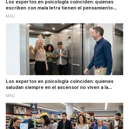
Los expertos en psicología coinciden: quienes
escriben con mala letra tienen el pensamiento
acelerado y no lo hacen por desinterés
MAG.
Los expertos en psicología coinciden: quienes
saludan siempre en el ascensor no viven a la
defensiva y tienen apertura social
MAG.