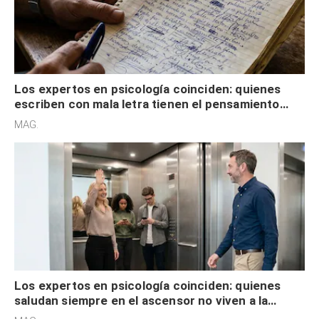
Los expertos en psicología coinciden: quienes
escriben con mala letra tienen el pensamiento
acelerado y no lo hacen por desinterés
MAG.
Los expertos en psicología coinciden: quienes
saludan siempre en el ascensor no viven a la
defensiva y tienen apertura social