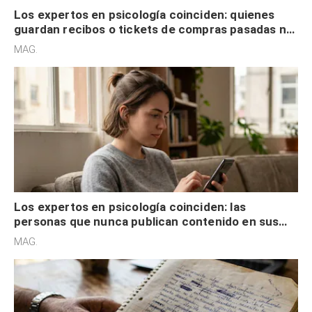
Los expertos en psicología coinciden: quienes
guardan recibos o tickets de compras pasadas no
son acumuladores, sino que tienen necesidad de
MAG.
control
Los expertos en psicología coinciden: las
personas que nunca publican contenido en sus
redes sociales no pretenden buscar validación
MAG.
externa