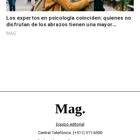
Los expertos en psicología coinciden: quienes no
disfrutan de los abrazos tienen una mayor
sensibilidad a los estímulos físicos y no es por
MAG.
desinterés
Equipo editorial
Central Telefónica: (+511) 311-6500