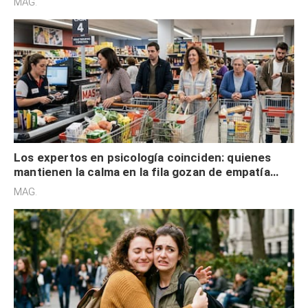
MAG.
Los expertos en psicología coinciden: quienes
mantienen la calma en la fila gozan de empatía
cognitiva, gratitud y no solo tienen autocontrol
MAG.