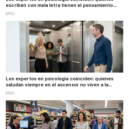
escriben con mala letra tienen el pensamiento
acelerado y no lo hacen por desinterés
MAG.
Los expertos en psicología coinciden: quienes
saludan siempre en el ascensor no viven a la
defensiva y tienen apertura social
MAG.