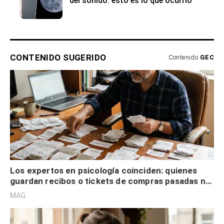
del sonido: esto es lo que ocurrió
CONTENIDO SUGERIDO
Contenido
GEC
Los expertos en psicología coinciden: quienes
guardan recibos o tickets de compras pasadas no
son acumuladores, sino que tienen necesidad de
MAG.
control