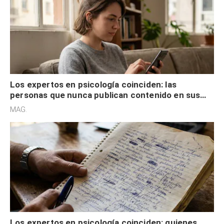
Los expertos en psicología coinciden: las
personas que nunca publican contenido en sus
redes sociales no pretenden buscar validación
MAG.
externa
Los expertos en psicología coinciden: quienes