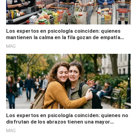
Los expertos en psicología coinciden: quienes
mantienen la calma en la fila gozan de empatía
cognitiva, gratitud y no solo tienen autocontrol
MAG.
Los expertos en psicología coinciden: quienes no
disfrutan de los abrazos tienen una mayor
sensibilidad a los estímulos físicos y no es por
MAG.
desinterés