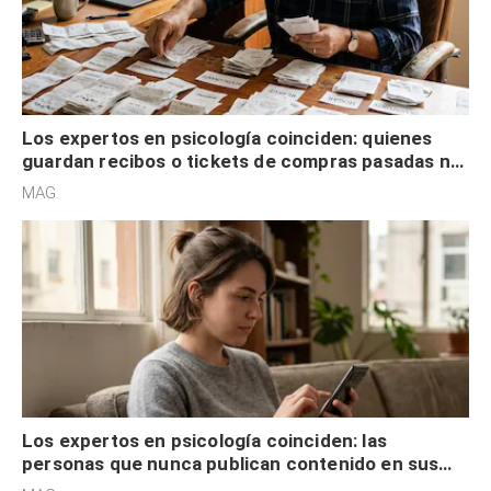
Los expertos en psicología coinciden: quienes
guardan recibos o tickets de compras pasadas no
son acumuladores, sino que tienen necesidad de
MAG.
control
Los expertos en psicología coinciden: las
personas que nunca publican contenido en sus
redes sociales no pretenden buscar validación