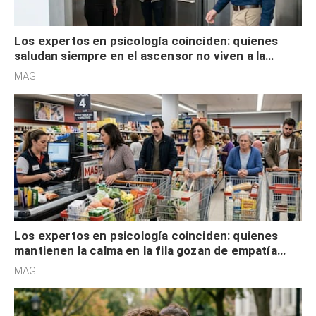
Los expertos en psicología coinciden: quienes
saludan siempre en el ascensor no viven a la
defensiva y tienen apertura social
MAG.
Los expertos en psicología coinciden: quienes
mantienen la calma en la fila gozan de empatía
cognitiva, gratitud y no solo tienen autocontrol
MAG.