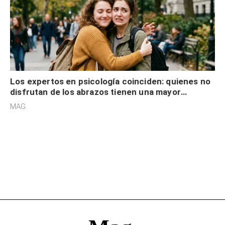
Los expertos en psicología coinciden: quienes no
disfrutan de los abrazos tienen una mayor
sensibilidad a los estímulos físicos y no es por
MAG.
desinterés