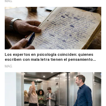
MAG.
externa
Los expertos en psicología coinciden: quienes
escriben con mala letra tienen el pensamiento
acelerado y no lo hacen por desinterés
MAG.