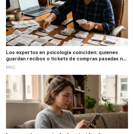
Los expertos en psicología coinciden: quienes
guardan recibos o tickets de compras pasadas no
son acumuladores, sino que tienen necesidad de
MAG.
control