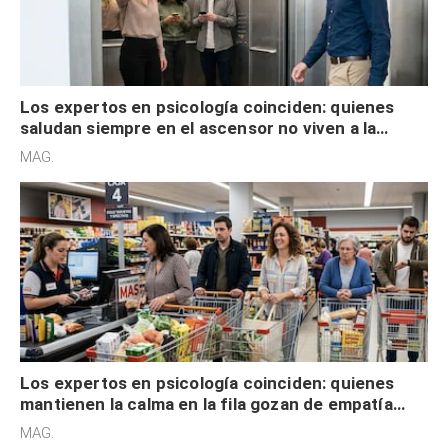
Los expertos en psicología coinciden: quienes
saludan siempre en el ascensor no viven a la
defensiva y tienen apertura social
MAG.
Los expertos en psicología coinciden: quienes
mantienen la calma en la fila gozan de empatía
cognitiva, gratitud y no solo tienen autocontrol
MAG.