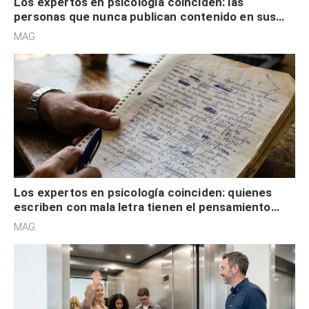
Los expertos en psicología coinciden: las
personas que nunca publican contenido en sus
redes sociales no pretenden buscar validación
MAG.
externa
Los expertos en psicología coinciden: quienes
escriben con mala letra tienen el pensamiento
acelerado y no lo hacen por desinterés
MAG.