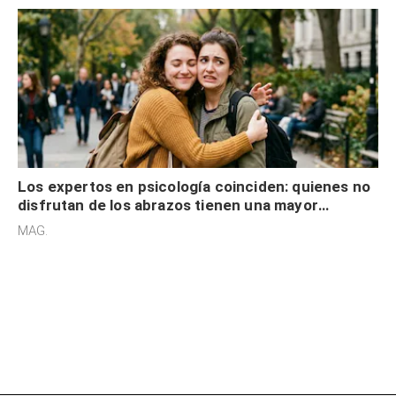
Los expertos en psicología coinciden: quienes no
disfrutan de los abrazos tienen una mayor
sensibilidad a los estímulos físicos y no es por
MAG.
desinterés