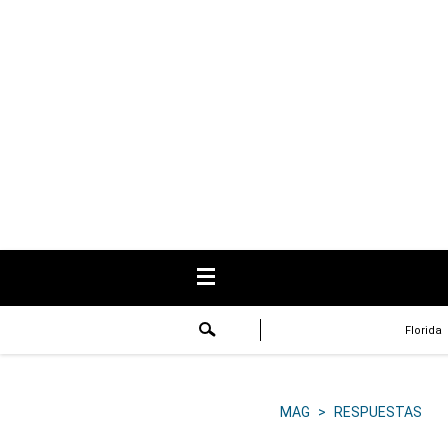
USA
Respuestas
Fama
Historias
Data
Videos
Recetas
Florida
Virales
Lo último
MAG
>
RESPUESTAS
Volver a El Comercio