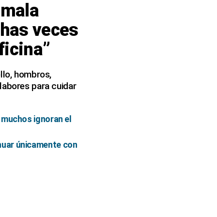
e mala
chas veces
ficina”
llo, hombros,
labores para cuidar
y muchos ignoran el
nuar únicamente con