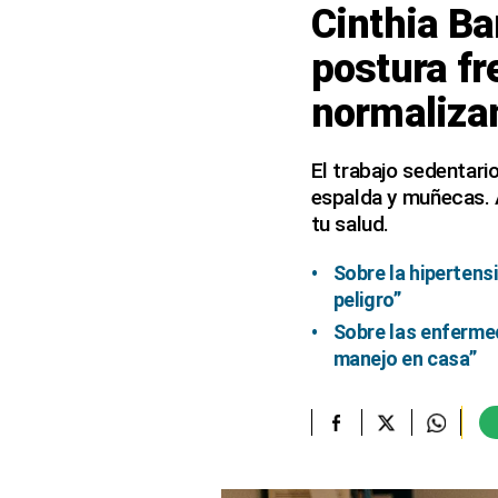
Cinthia Ba
elcomercio.pe
postura f
Términos
normalizam
Y
Condiciones
De
Uso
El trabajo sedentari
espalda y muñecas. A
Oficinas
Concesionarias
tu salud.
Principios
Rectores
Sobre la hipertens
peligro”
Buenas
Prácticas
Sobre las enferme
manejo en casa”
Políticas
De
Privacidad
Política
Integrada
De
Gestión