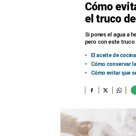
Cómo evita
elcomercio.pe
el truco de
Términos
Y
Condiciones
Si pones el agua a he
De
pero con este truco
Uso
Oficinas
El aceite de cocina
Concesionarias
Cómo conservar las
Principios
Cómo evitar que se
Rectores
Buenas
Prácticas
Políticas
De
Privacidad
Política
Integrada
De
Gestión