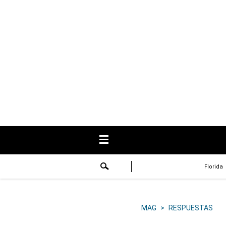
USA
Respuestas
Fama
Historias
Data
Videos
Recetas
Florida
Virales
Lo último
MAG
>
RESPUESTAS
Volver a El Comercio