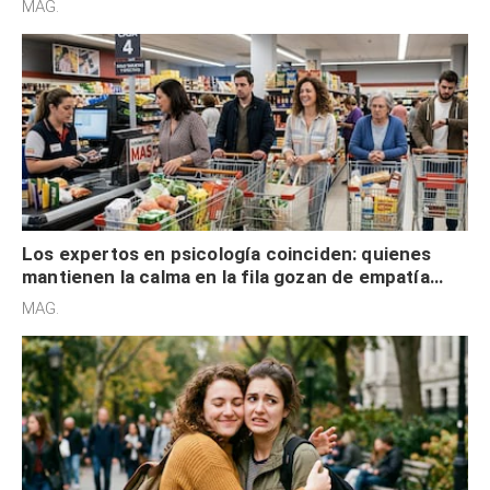
MAG.
Los expertos en psicología coinciden: quienes
mantienen la calma en la fila gozan de empatía
cognitiva, gratitud y no solo tienen autocontrol
MAG.