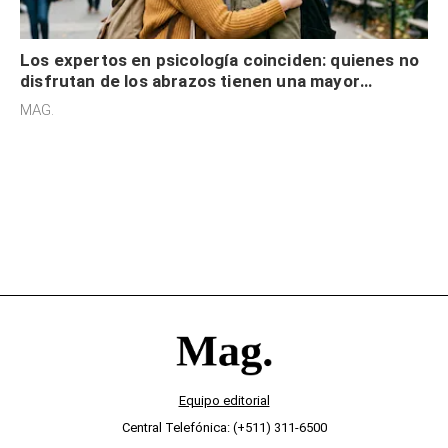
Los expertos en psicología coinciden: quienes no
disfrutan de los abrazos tienen una mayor
sensibilidad a los estímulos físicos y no es por
MAG.
desinterés
Equipo editorial
Central Telefónica: (+511) 311-6500