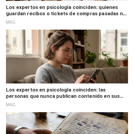
Los expertos en psicología coinciden: quienes
guardan recibos o tickets de compras pasadas no
son acumuladores, sino que tienen necesidad de
MAG.
control
Los expertos en psicología coinciden: las
personas que nunca publican contenido en sus
redes sociales no pretenden buscar validación
MAG.
externa