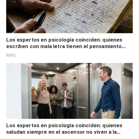
Los expertos en psicología coinciden: quienes
escriben con mala letra tienen el pensamiento
acelerado y no lo hacen por desinterés
MAG.
Los expertos en psicología coinciden: quienes
saludan siempre en el ascensor no viven a la
defensiva y tienen apertura social