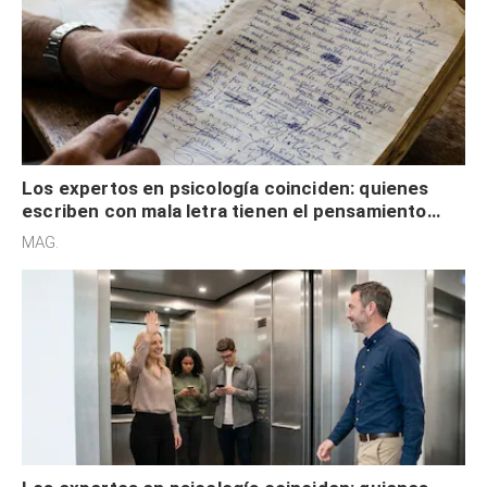
Los expertos en psicología coinciden: quienes
escriben con mala letra tienen el pensamiento
acelerado y no lo hacen por desinterés
MAG.