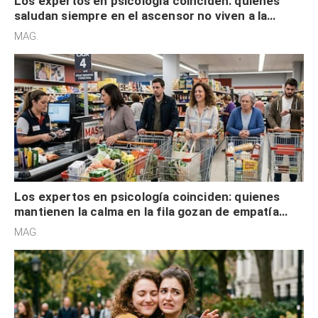
Los expertos en psicología coinciden: quienes
saludan siempre en el ascensor no viven a la
defensiva y tienen apertura social
MAG.
Los expertos en psicología coinciden: quienes
mantienen la calma en la fila gozan de empatía
cognitiva, gratitud y no solo tienen autocontrol
MAG.