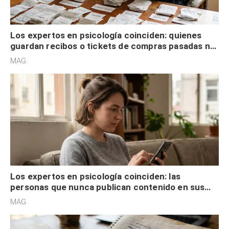
Los expertos en psicología coinciden: quienes
guardan recibos o tickets de compras pasadas no
son acumuladores, sino que tienen necesidad de
MAG.
control
Los expertos en psicología coinciden: las
personas que nunca publican contenido en sus
redes sociales no pretenden buscar validación
MAG.
externa