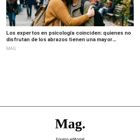
Los expertos en psicología coinciden: quienes no
disfrutan de los abrazos tienen una mayor
sensibilidad a los estímulos físicos y no es por
MAG.
desinterés
Equipo editorial