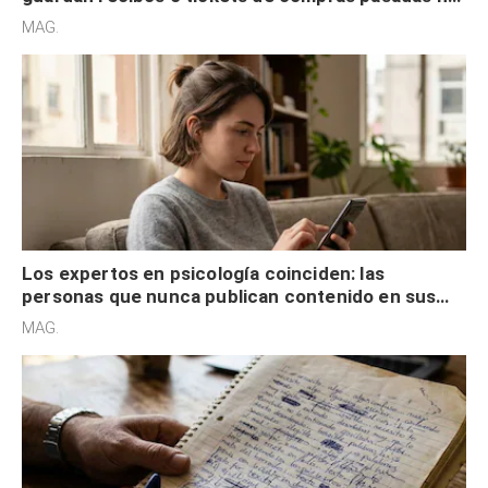
son acumuladores, sino que tienen necesidad de
MAG.
control
Los expertos en psicología coinciden: las
personas que nunca publican contenido en sus
redes sociales no pretenden buscar validación
MAG.
externa