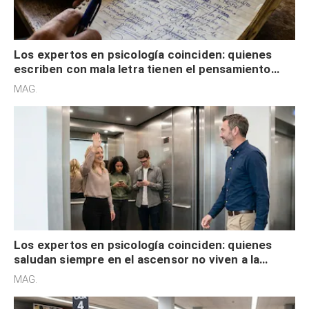
Los expertos en psicología coinciden: quienes
escriben con mala letra tienen el pensamiento
acelerado y no lo hacen por desinterés
MAG.
Los expertos en psicología coinciden: quienes
saludan siempre en el ascensor no viven a la
defensiva y tienen apertura social
MAG.