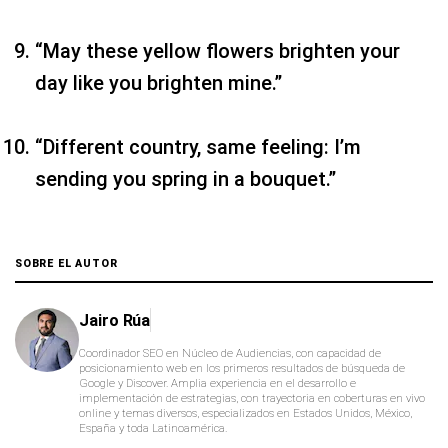
“May these yellow flowers brighten your
day like you brighten mine.”
“Different country, same feeling: I’m
sending you spring in a bouquet.”
SOBRE EL AUTOR
Jairo Rúa
Coordinador SEO en Núcleo de Audiencias, con capacidad de
posicionamiento web en los primeros resultados de búsqueda de
Google y Discover. Amplia experiencia en el desarrollo e
implementación de estrategias, con trayectoria en coberturas en vivo
online y temas diversos, especializados en Estados Unidos, México,
España y toda Latinoamérica.