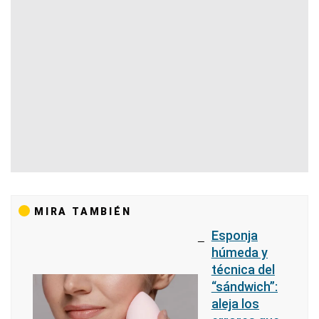
MIRA TAMBIÉN
Esponja
húmeda y
técnica del
“sándwich”:
aleja los