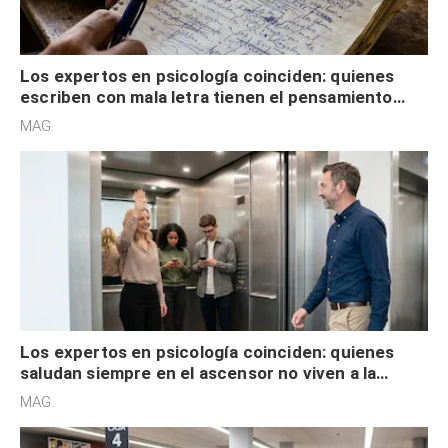
Los expertos en psicología coinciden: quienes
escriben con mala letra tienen el pensamiento
acelerado y no lo hacen por desinterés
MAG.
Los expertos en psicología coinciden: quienes
saludan siempre en el ascensor no viven a la
defensiva y tienen apertura social
MAG.