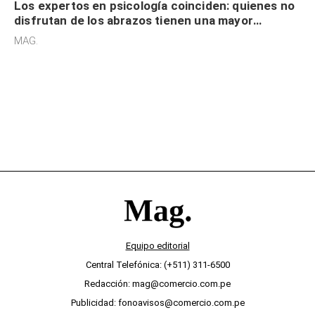
Los expertos en psicología coinciden: quienes no
disfrutan de los abrazos tienen una mayor
sensibilidad a los estímulos físicos y no es por
MAG.
desinterés
Equipo editorial
Central Telefónica: (+511) 311-6500
Redacción: mag@comercio.com.pe
Publicidad: fonoavisos@comercio.com.pe