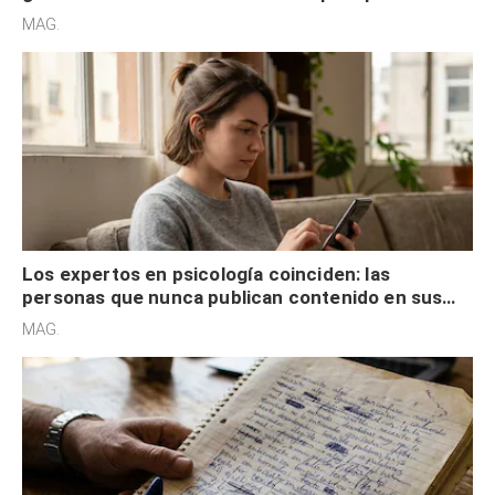
son acumuladores, sino que tienen necesidad de
MAG.
control
Los expertos en psicología coinciden: las
personas que nunca publican contenido en sus
redes sociales no pretenden buscar validación
MAG.
externa