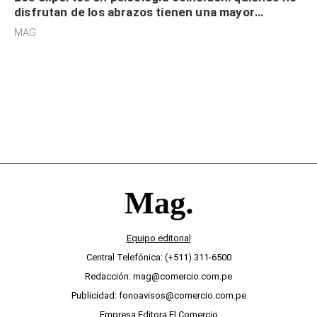
disfrutan de los abrazos tienen una mayor
sensibilidad a los estímulos físicos y no es por
MAG.
desinterés
Equipo editorial
Central Telefónica: (+511) 311-6500
Redacción: mag@comercio.com.pe
Publicidad: fonoavisos@comercio.com.pe
Empresa Editora El Comercio