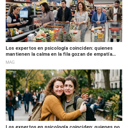
Los expertos en psicología coinciden: quienes
mantienen la calma en la fila gozan de empatía
cognitiva, gratitud y no solo tienen autocontrol
MAG.
Los expertos en psicología coinciden: quienes no