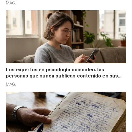
son acumuladores, sino que tienen necesidad de
MAG.
control
Los expertos en psicología coinciden: las
personas que nunca publican contenido en sus
redes sociales no pretenden buscar validación
MAG.
externa