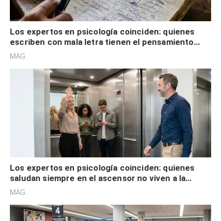
Los expertos en psicología coinciden: quienes
escriben con mala letra tienen el pensamiento
acelerado y no lo hacen por desinterés
MAG.
Los expertos en psicología coinciden: quienes
saludan siempre en el ascensor no viven a la
defensiva y tienen apertura social
MAG.