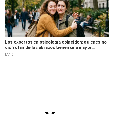
Los expertos en psicología coinciden: quienes no
disfrutan de los abrazos tienen una mayor
sensibilidad a los estímulos físicos y no es por
MAG.
desinterés