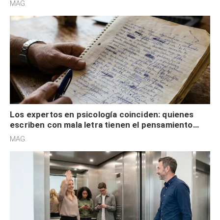
MAG.
externa
Los expertos en psicología coinciden: quienes
escriben con mala letra tienen el pensamiento
acelerado y no lo hacen por desinterés
MAG.