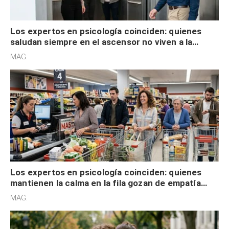
Los expertos en psicología coinciden: quienes
saludan siempre en el ascensor no viven a la
defensiva y tienen apertura social
MAG.
Los expertos en psicología coinciden: quienes
mantienen la calma en la fila gozan de empatía
cognitiva, gratitud y no solo tienen autocontrol
MAG.