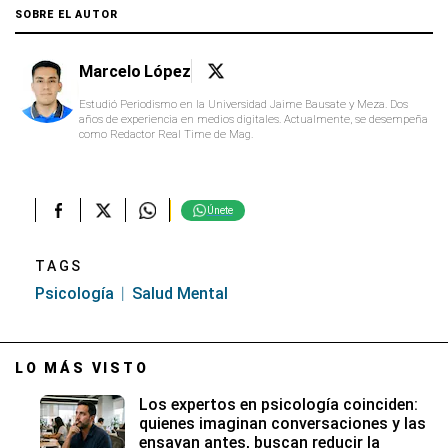
SOBRE EL AUTOR
Marcelo López
Estudió Periodismo en la Universidad Jaime Bausate y Meza. Dos
años de experiencia en medios digitales. Actualmente, se desempeña
como Redactor Real Time de Mag.
Únete
TAGS
Psicología
Salud Mental
LO MÁS VISTO
Los expertos en psicología coinciden:
quienes imaginan conversaciones y las
ensayan antes, buscan reducir la