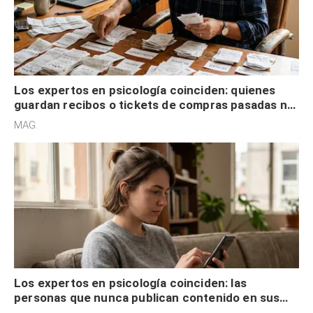
Los expertos en psicología coinciden: quienes
guardan recibos o tickets de compras pasadas no
son acumuladores, sino que tienen necesidad de
MAG.
control
Los expertos en psicología coinciden: las
personas que nunca publican contenido en sus
redes sociales no pretenden buscar validación