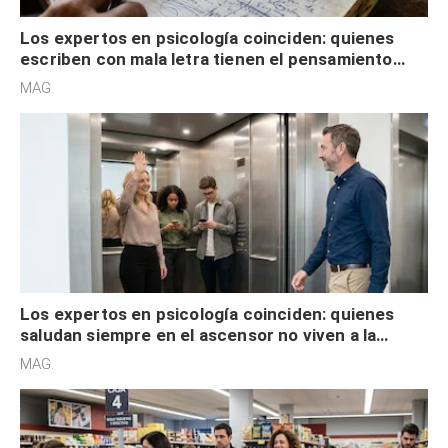
Los expertos en psicología coinciden: quienes
escriben con mala letra tienen el pensamiento
acelerado y no lo hacen por desinterés
MAG.
Los expertos en psicología coinciden: quienes
saludan siempre en el ascensor no viven a la
defensiva y tienen apertura social
MAG.