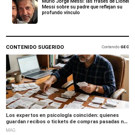
Murió Jorge Messi: las frases de Lionel
Messi sobre su padre que reflejan su
profundo vínculo
CONTENIDO SUGERIDO
Contenido
GEC
Los expertos en psicología coinciden: quienes
guardan recibos o tickets de compras pasadas no
son acumuladores, sino que tienen necesidad de
MAG.
control