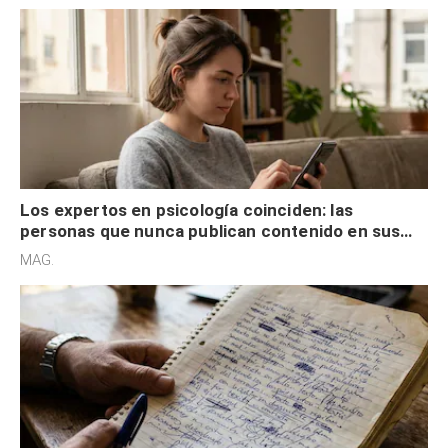
Los expertos en psicología coinciden: las
personas que nunca publican contenido en sus
redes sociales no pretenden buscar validación
MAG.
externa