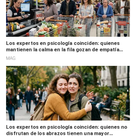
Los expertos en psicología coinciden: quienes
mantienen la calma en la fila gozan de empatía
cognitiva, gratitud y no solo tienen autocontrol
MAG.
Los expertos en psicología coinciden: quienes no
disfrutan de los abrazos tienen una mayor