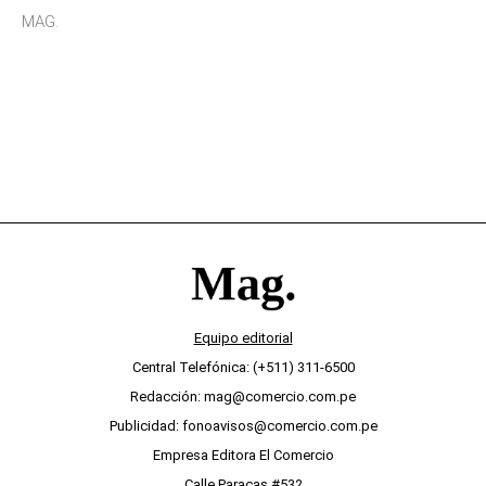
sensibilidad a los estímulos físicos y no es por
MAG.
desinterés
Equipo editorial
Central Telefónica: (+511) 311-6500
Redacción: mag@comercio.com.pe
Publicidad: fonoavisos@comercio.com.pe
Empresa Editora El Comercio
Calle Paracas #532