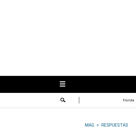
USA
Respuestas
Fama
Historias
Data
Videos
Recetas
Florida
Virales
Lo último
MAG
>
RESPUESTAS
Volver a El Comercio