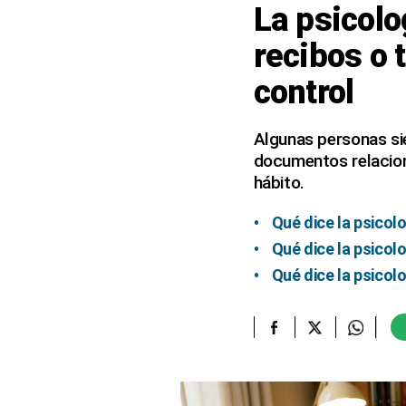
La psicolo
elcomercio.pe
recibos o 
Términos
control
Y
Condiciones
De
Uso
Algunas personas si
documentos relacion
Oficinas
Concesionarias
hábito.
Principios
Rectores
Qué dice la psicol
Qué dice la psicol
Buenas
Prácticas
Qué dice la psicol
Políticas
De
Privacidad
Política
Integrada
De
Gestión