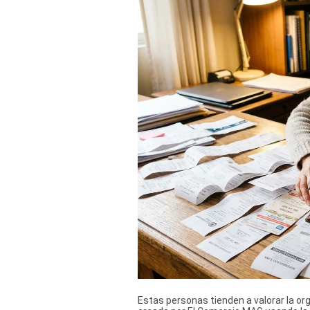
Derechos
Arco
Política
De
Cookies
Estas personas tienden a valorar la orga