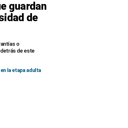
ue guardan
esidad de
antías o
 detrás de este
en la etapa adulta
n