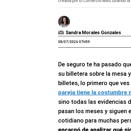
creada por El Comercio MAG usando la 
Sandra Morales Gonzales
08/07/2026 07H59
De seguro te ha pasado qu
su billetera sobre la mesa y
billetes, lo primero que v
pareja tiene la costumbre 
sino todas las evidencias 
pasan los meses y siguen e
cotidiano para muchas per
encargó de analizar qué si