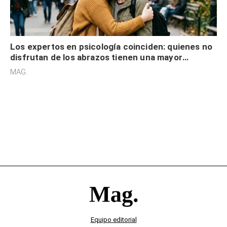
Los expertos en psicología coinciden: quienes no
disfrutan de los abrazos tienen una mayor
sensibilidad a los estímulos físicos y no es por
MAG.
desinterés
Equipo editorial