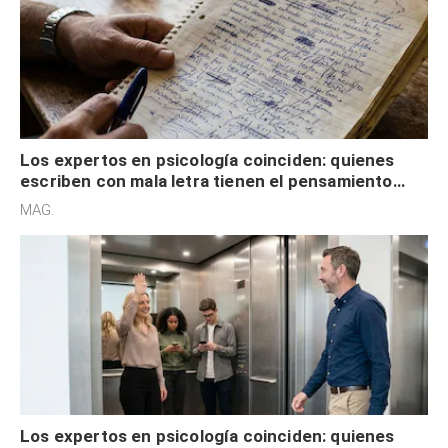
Los expertos en psicología coinciden: quienes
escriben con mala letra tienen el pensamiento
acelerado y no lo hacen por desinterés
MAG.
Los expertos en psicología coinciden: quienes