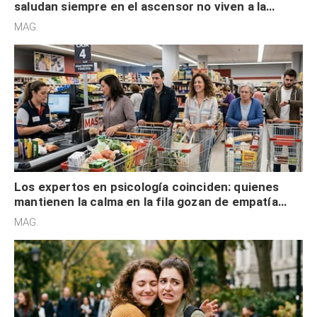
saludan siempre en el ascensor no viven a la
defensiva y tienen apertura social
MAG.
Los expertos en psicología coinciden: quienes
mantienen la calma en la fila gozan de empatía
cognitiva, gratitud y no solo tienen autocontrol
MAG.