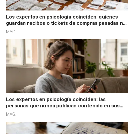
Los expertos en psicología coinciden: quienes
guardan recibos o tickets de compras pasadas no
son acumuladores, sino que tienen necesidad de
MAG.
control
Los expertos en psicología coinciden: las
personas que nunca publican contenido en sus
redes sociales no pretenden buscar validación
MAG.
externa