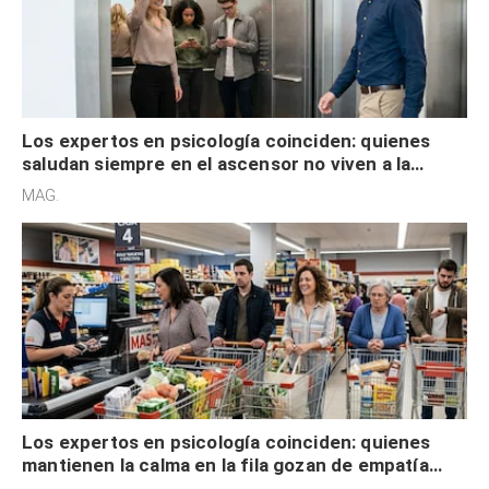
Los expertos en psicología coinciden: quienes
saludan siempre en el ascensor no viven a la
defensiva y tienen apertura social
MAG.
Los expertos en psicología coinciden: quienes
mantienen la calma en la fila gozan de empatía
cognitiva, gratitud y no solo tienen autocontrol