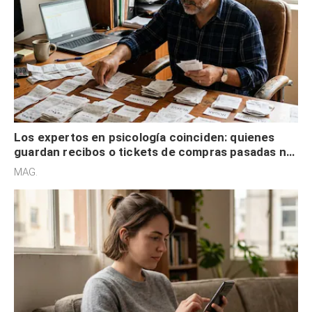
Los expertos en psicología coinciden: quienes
guardan recibos o tickets de compras pasadas no
son acumuladores, sino que tienen necesidad de
MAG.
control