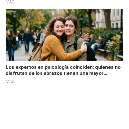
MAG.
Los expertos en psicología coinciden: quienes no
disfrutan de los abrazos tienen una mayor
sensibilidad a los estímulos físicos y no es por
MAG.
desinterés