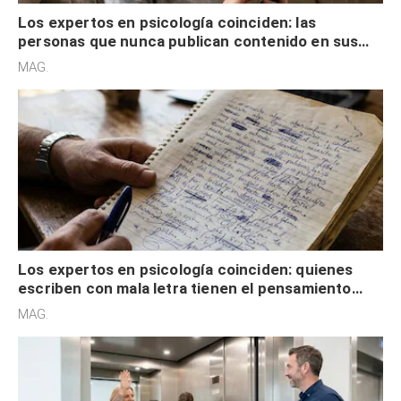
Los expertos en psicología coinciden: las
personas que nunca publican contenido en sus
redes sociales no pretenden buscar validación
MAG.
externa
Los expertos en psicología coinciden: quienes
escriben con mala letra tienen el pensamiento
acelerado y no lo hacen por desinterés
MAG.