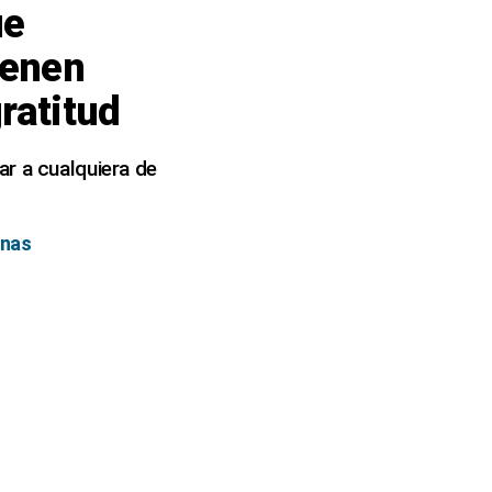
ue
ienen
ratitud
ar a cualquiera de
enas
o