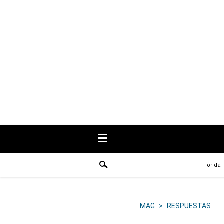
USA
Respuestas
Fama
Historias
Data
Videos
Recetas
Florida
Virales
Lo último
MAG
>
RESPUESTAS
Volver a El Comercio