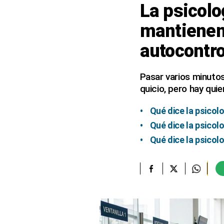
La psicolo
elcomercio.pe
mantienen 
Términos
autocontro
Y
Condiciones
De
Uso
Pasar varios minutos
quicio, pero hay quie
Oficinas
Concesionarias
Qué dice la psicol
Principios
Rectores
Qué dice la psicol
Buenas
Qué dice la psicol
Prácticas
Políticas
De
Privacidad
Política
Integrada
De
Gestión