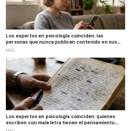
Los expertos en psicología coinciden: las
personas que nunca publican contenido en sus
redes sociales no pretenden buscar validación
MAG.
externa
Los expertos en psicología coinciden: quienes
escriben con mala letra tienen el pensamiento
acelerado y no lo hacen por desinterés