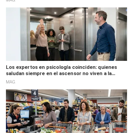
MAG.
Los expertos en psicología coinciden: quienes
saludan siempre en el ascensor no viven a la
defensiva y tienen apertura social
MAG.