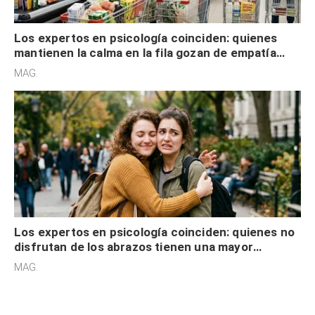
Los expertos en psicología coinciden: quienes
mantienen la calma en la fila gozan de empatía
cognitiva, gratitud y no solo tienen autocontrol
MAG.
Los expertos en psicología coinciden: quienes no
disfrutan de los abrazos tienen una mayor
sensibilidad a los estímulos físicos y no es por
MAG.
desinterés