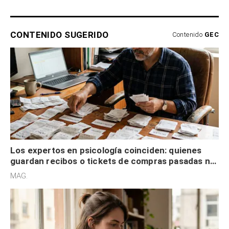
CONTENIDO SUGERIDO
Contenido
GEC
Los expertos en psicología coinciden: quienes
guardan recibos o tickets de compras pasadas no
son acumuladores, sino que tienen necesidad de
MAG.
control