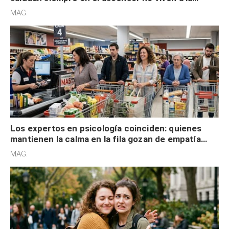
defensiva y tienen apertura social
MAG.
Los expertos en psicología coinciden: quienes
mantienen la calma en la fila gozan de empatía
cognitiva, gratitud y no solo tienen autocontrol
MAG.