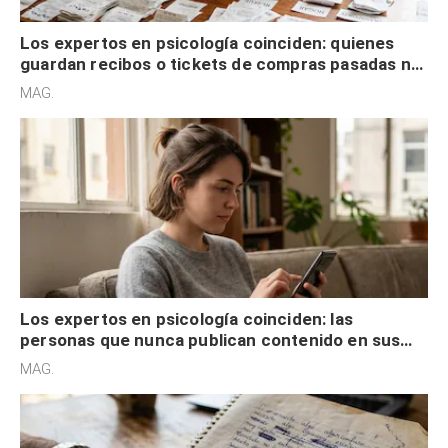
Los expertos en psicología coinciden: quienes
guardan recibos o tickets de compras pasadas no
son acumuladores, sino que tienen necesidad de
MAG.
control
Los expertos en psicología coinciden: las
personas que nunca publican contenido en sus
redes sociales no pretenden buscar validación
MAG.
externa