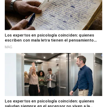
Los expertos en psicología coinciden: quienes
escriben con mala letra tienen el pensamiento
acelerado y no lo hacen por desinterés
MAG.
Los expertos en psicología coinciden: quienes
saludan siempre en el ascensor no viven a la