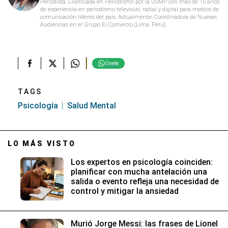
Periodista. Licenciada en Periodismo por la USMP con más de 15 años
de experiencia en periodismo televisivo, radial y digital para medios de
comunicación líderes del país. Actualmente, Coordinadora de Nuevas
Audiencias en el Grupo El Comercio (Lima, Perú).
Únete
TAGS
Psicología
Salud Mental
LO MÁS VISTO
Los expertos en psicología coinciden:
planificar con mucha antelación una
salida o evento refleja una necesidad de
control y mitigar la ansiedad
Murió Jorge Messi: las frases de Lionel