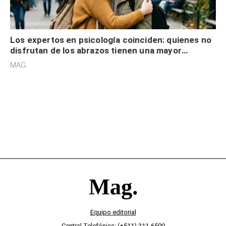
Los expertos en psicología coinciden: quienes no
disfrutan de los abrazos tienen una mayor
sensibilidad a los estímulos físicos y no es por
MAG.
desinterés
Equipo editorial
Central Telefónica: (+511) 311-6500