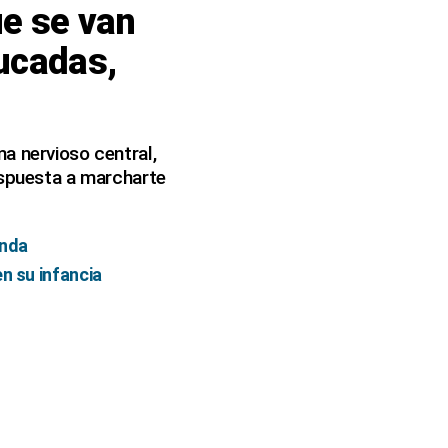
ue se van
ducadas,
a nervioso central,
espuesta a marcharte
enda
n su infancia