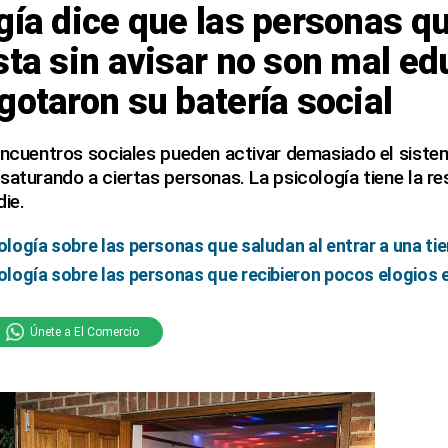
gía dice que las personas q
sta sin avisar no son mal e
gotaron su batería social
encuentros sociales pueden activar demasiado el sistem
saturando a ciertas personas. La psicología tiene la r
die.
cología sobre las personas que saludan al entrar a una ti
cología sobre las personas que recibieron pocos elogios e
Únete a El Comercio