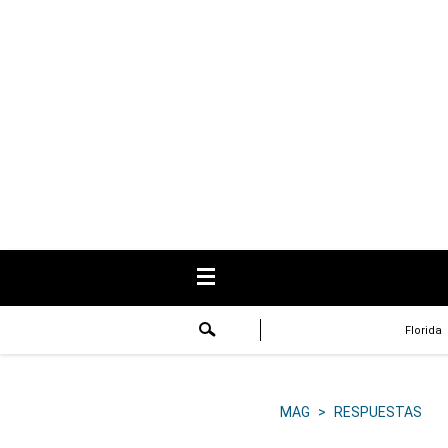
USA
Respuestas
Fama
Historias
Data
Videos
Recetas
Florida
Virales
Lo último
MAG
>
RESPUESTAS
Volver a El Comercio