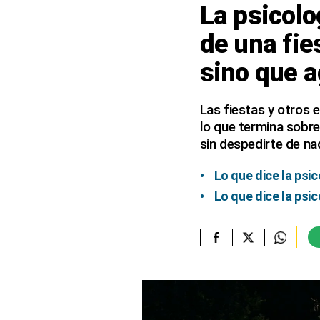
La psicolo
elcomercio.pe
de una fie
Términos
sino que a
Y
Condiciones
De
Uso
Las fiestas y otros 
lo que termina sobre
Oficinas
Concesionarias
sin despedirte de na
Principios
Rectores
Lo que dice la psi
Lo que dice la psi
Buenas
Prácticas
Políticas
De
Privacidad
Política
Integrada
De
Gestión