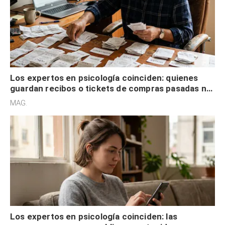
Los expertos en psicología coinciden: quienes
guardan recibos o tickets de compras pasadas no
son acumuladores, sino que tienen necesidad de
MAG.
control
Los expertos en psicología coinciden: las