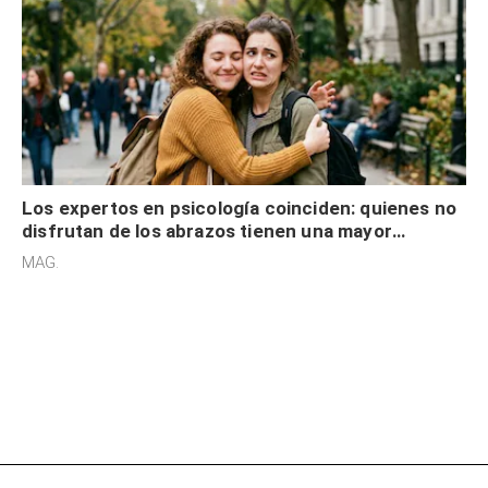
Los expertos en psicología coinciden: quienes no
disfrutan de los abrazos tienen una mayor
sensibilidad a los estímulos físicos y no es por
MAG.
desinterés