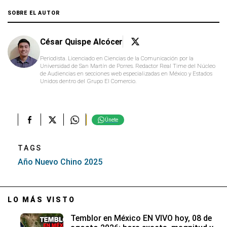
SOBRE EL AUTOR
César Quispe Alcócer
Periodista. Licenciado en Ciencias de la Comunicación por la
Universidad de San Martín de Porres. Redactor Real Time del Núcleo
de Audiencias en secciones web especializadas en México y Estados
Unidos dentro del Grupo El Comercio.
Únete
TAGS
Año Nuevo Chino 2025
LO MÁS VISTO
Temblor en México EN VIVO hoy, 08 de