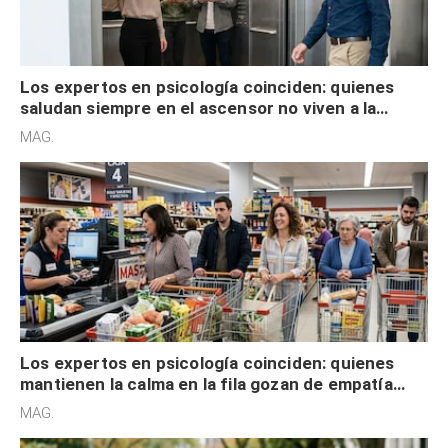
Los expertos en psicología coinciden: quienes
saludan siempre en el ascensor no viven a la
defensiva y tienen apertura social
MAG.
Los expertos en psicología coinciden: quienes
mantienen la calma en la fila gozan de empatía
cognitiva, gratitud y no solo tienen autocontrol
MAG.