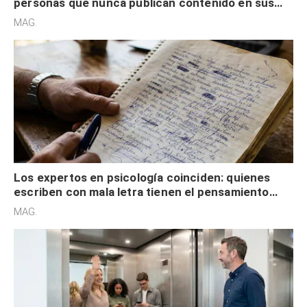
personas que nunca publican contenido en sus
redes sociales no pretenden buscar validación
MAG.
externa
Los expertos en psicología coinciden: quienes
escriben con mala letra tienen el pensamiento
acelerado y no lo hacen por desinterés
MAG.