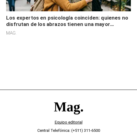
Los expertos en psicología coinciden: quienes no
disfrutan de los abrazos tienen una mayor
sensibilidad a los estímulos físicos y no es por
MAG.
desinterés
Equipo editorial
Central Telefónica: (+511) 311-6500