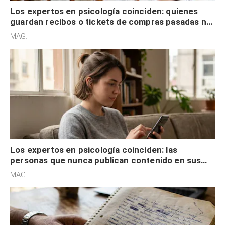
Los expertos en psicología coinciden: quienes
guardan recibos o tickets de compras pasadas no
son acumuladores, sino que tienen necesidad de
MAG.
control
Los expertos en psicología coinciden: las
personas que nunca publican contenido en sus
redes sociales no pretenden buscar validación
MAG.
externa