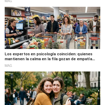
MAG.
Los expertos en psicología coinciden: quienes
mantienen la calma en la fila gozan de empatía
cognitiva, gratitud y no solo tienen autocontrol
MAG.