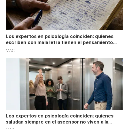
Los expertos en psicología coinciden: quienes
escriben con mala letra tienen el pensamiento
acelerado y no lo hacen por desinterés
MAG.
Los expertos en psicología coinciden: quienes
saludan siempre en el ascensor no viven a la
defensiva y tienen apertura social