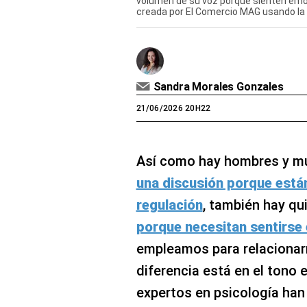
volumen de su voz porque sienten emoc
creada por El Comercio MAG usando la 
Sandra Morales Gonzales
21/06/2026 20H22
Así como hay hombres y m
una discusión porque están
regulación
, también hay q
porque necesitan sentirse
empleamos para relacionar
diferencia está en el tono 
expertos en psicología han