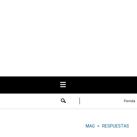
USA
Respuestas
Fama
Historias
Data
Videos
Recetas
Florida
Virales
Lo último
MAG
>
RESPUESTAS
Volver a El Comercio