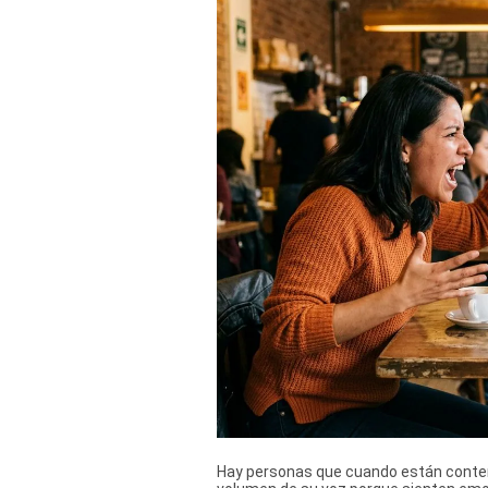
Derechos
Arco
Política
De
Cookies
Hay personas que cuando están conten