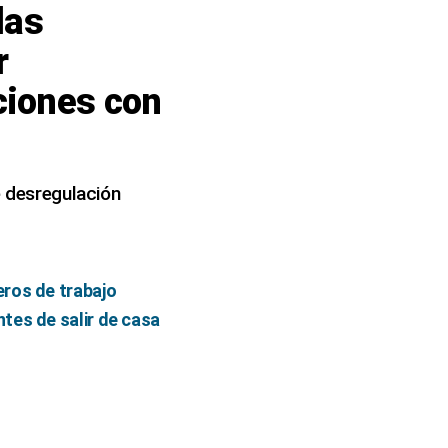
las
r
ciones con
e desregulación
eros de trabajo
tes de salir de casa