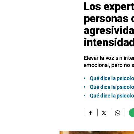
Los expert
elcomercio.pe
personas q
Términos
agresivid
Y
Condiciones
De
intensida
Uso
Oficinas
Elevar la voz sin in
Concesionarias
emocional, pero no 
Principios
Rectores
Qué dice la psicol
Buenas
Qué dice la psicol
Prácticas
Qué dice la psicol
Políticas
De
Privacidad
Política
Integrada
De
Gestión