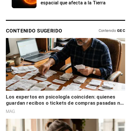
espacial que afecta a la Tierra
CONTENIDO SUGERIDO
Contenido
GEC
Los expertos en psicología coinciden: quienes
guardan recibos o tickets de compras pasadas no
son acumuladores, sino que tienen necesidad de
MAG.
control