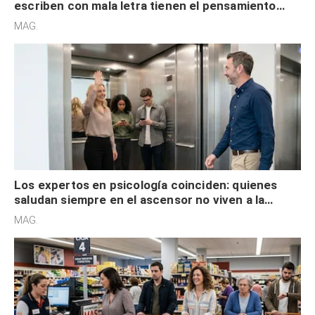
escriben con mala letra tienen el pensamiento
acelerado y no lo hacen por desinterés
MAG.
Los expertos en psicología coinciden: quienes
saludan siempre en el ascensor no viven a la
defensiva y tienen apertura social
MAG.