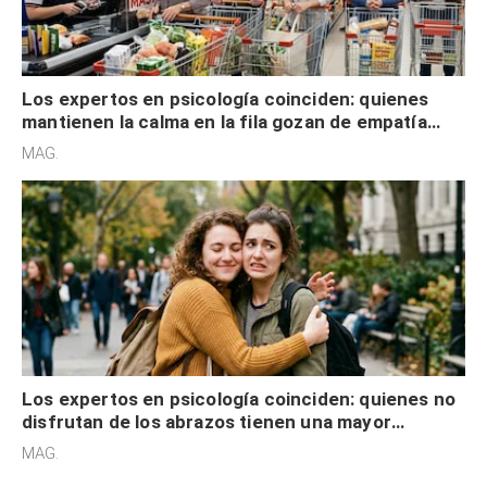
Los expertos en psicología coinciden: quienes
mantienen la calma en la fila gozan de empatía
cognitiva, gratitud y no solo tienen autocontrol
MAG.
Los expertos en psicología coinciden: quienes no
disfrutan de los abrazos tienen una mayor
sensibilidad a los estímulos físicos y no es por
MAG.
desinterés