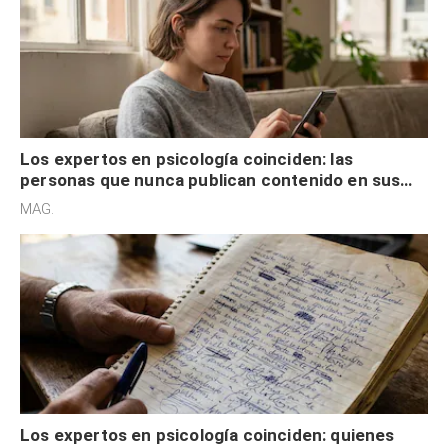
Los expertos en psicología coinciden: las
personas que nunca publican contenido en sus
redes sociales no pretenden buscar validación
MAG.
externa
Los expertos en psicología coinciden: quienes