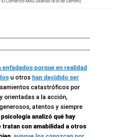
r El Comercio MAG usando la IA de Gemini)
n enfadados porque en realidad
dos
u otros
han decidido ser
samientos catastróficos por
y orientadas a la acción,
 generosos, atentos y siempre
 psicología analizó qué hay
 tratan con amabilidad a otros
bien
,
aunque los conozcan por