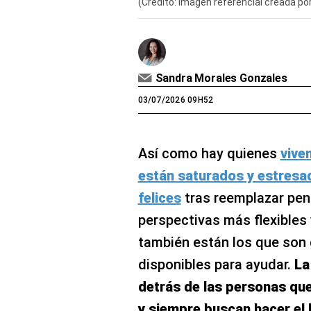
(Crédito: Imagen referencial creada po
Sandra Morales Gonzales
03/07/2026 09H52
Así como hay quienes
vive
están saturados y estresa
felices
tras reemplazar pen
perspectivas más flexibles 
también están los que son
disponibles para ayudar.
La
detrás de las personas que
y siempre buscan hacer el 