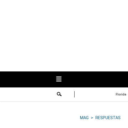
USA
Respuestas
Fama
Historias
Data
Videos
Recetas
Florida
Virales
Lo último
MAG
>
RESPUESTAS
Volver a El Comercio