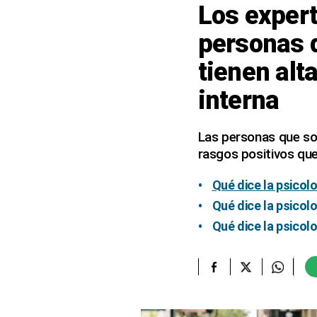
Los expert
elcomercio.pe
personas q
Términos
tienen alt
Y
Condiciones
De
interna
Uso
Oficinas
Las personas que so
Concesionarias
rasgos positivos que
Principios
Rectores
Qué dice la psicol
Buenas
Qué dice la psicol
Prácticas
Qué dice la psicol
Políticas
De
Privacidad
Política
Integrada
De
Gestión