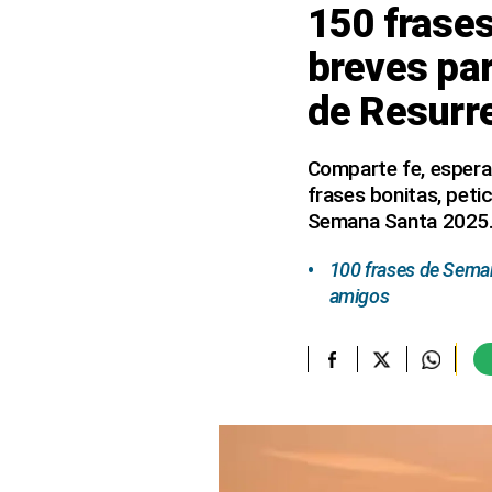
150 frases
elcomercio.pe
breves pa
Términos
de Resurr
Y
Condiciones
De
Uso
Comparte fe, espera
frases bonitas, peti
Oficinas
Concesionarias
Semana Santa 2025
Principios
Rectores
100 frases de Seman
amigos
Buenas
Prácticas
Políticas
De
Privacidad
Política
Integrada
De
Gestión