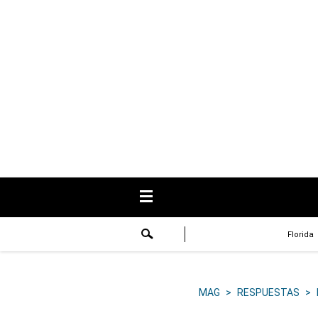
USA
Respuestas
Fama
Historias
Data
Videos
Recetas
Florida
Virales
Lo último
MAG
>
RESPUESTAS
>
Volver a El Comercio