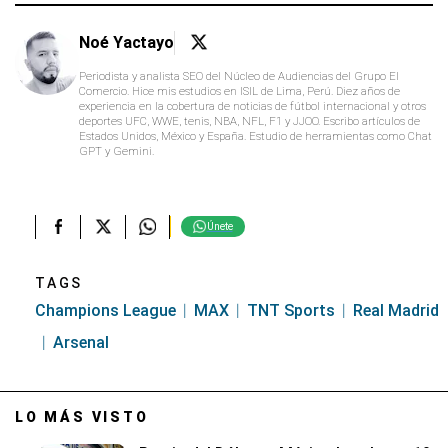
Noé Yactayo
Periodista y analista SEO del Núcleo de Audiencias del Grupo El
Comercio. Hice mis estudios en ISIL de Lima, Perú. Diez años de
experiencia en la cobertura de noticias de fútbol internacional y otros
deportes UFC, WWE, tenis, NBA, NFL, F1 y JJOO. Escribo artículos de
Estados Unidos, México y España. Estudio de herramientas como Chat
GPT y Gemini.
Únete
TAGS
Champions League
MAX
TNT Sports
Real Madrid
Arsenal
LO MÁS VISTO