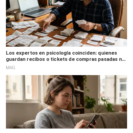
Los expertos en psicología coinciden: quienes
guardan recibos o tickets de compras pasadas no
son acumuladores, sino que tienen necesidad de
MAG.
control