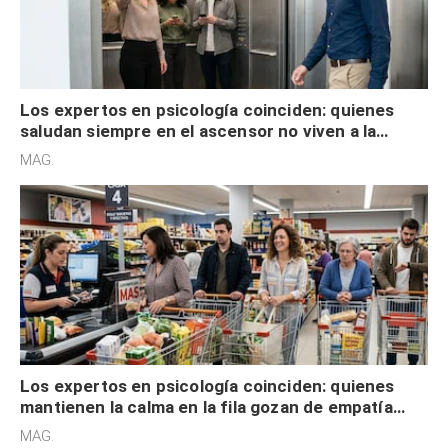
Los expertos en psicología coinciden: quienes
saludan siempre en el ascensor no viven a la
defensiva y tienen apertura social
MAG.
Los expertos en psicología coinciden: quienes
mantienen la calma en la fila gozan de empatía
cognitiva, gratitud y no solo tienen autocontrol
MAG.