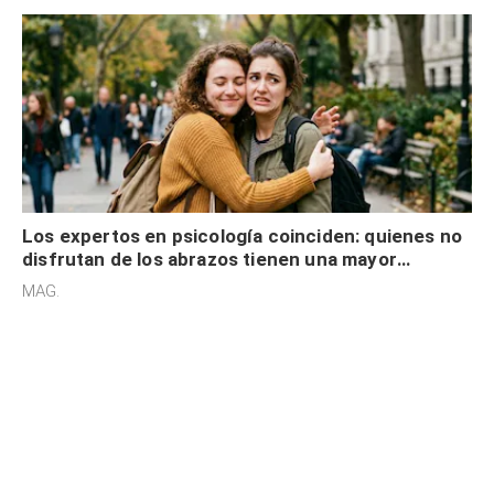
Los expertos en psicología coinciden: quienes no
disfrutan de los abrazos tienen una mayor
sensibilidad a los estímulos físicos y no es por
MAG.
desinterés