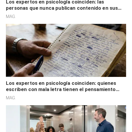
Los expertos en psicología coinciden: las
personas que nunca publican contenido en sus
redes sociales no pretenden buscar validación
MAG.
externa
Los expertos en psicología coinciden: quienes
escriben con mala letra tienen el pensamiento
acelerado y no lo hacen por desinterés
MAG.