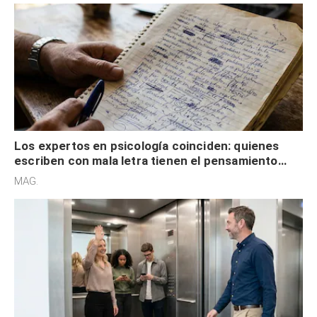
Los expertos en psicología coinciden: quienes
escriben con mala letra tienen el pensamiento
acelerado y no lo hacen por desinterés
MAG.