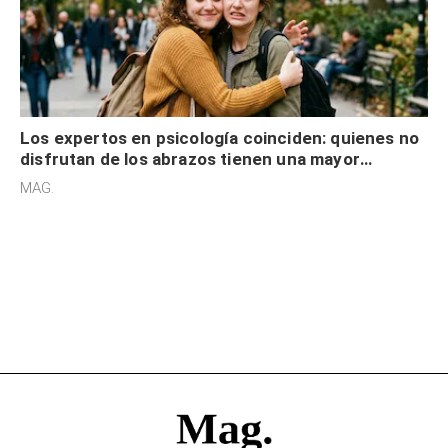
Los expertos en psicología coinciden: quienes no
disfrutan de los abrazos tienen una mayor
sensibilidad a los estímulos físicos y no es por
MAG.
desinterés