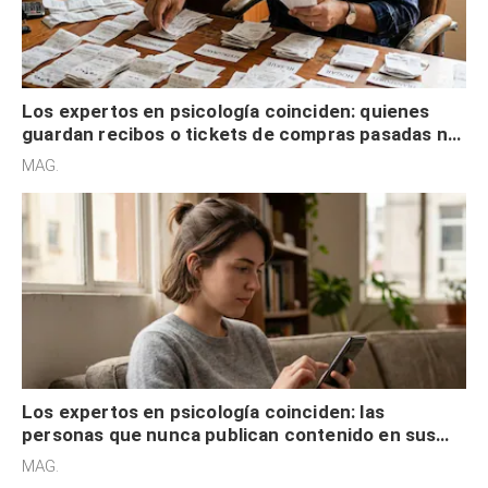
Los expertos en psicología coinciden: quienes
guardan recibos o tickets de compras pasadas no
son acumuladores, sino que tienen necesidad de
MAG.
control
Los expertos en psicología coinciden: las
personas que nunca publican contenido en sus
redes sociales no pretenden buscar validación
MAG.
externa