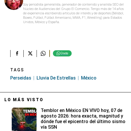
Soy periodista generalista, generador de contenido y analista SEO del
Núcleo de Audiencias del Grupo El Comercio. Tengo más de 14 años
de experiencia escribiendo artículos de interés y de deportes (Béisbol,
Boxeo, Fútbol, Fútbol Americano, MMA, F1, Wrestling) para Estados
Unidos, México y España.
Únete
TAGS
Perseidas
Lluvia De Estrellas
México
LO MÁS VISTO
Temblor en México EN VIVO hoy, 07 de
agosto 2026: hora exacta, magnitud y
dónde fue el epicentro del último sismo
vía SSN