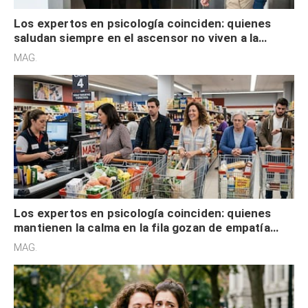
Los expertos en psicología coinciden: quienes
saludan siempre en el ascensor no viven a la
defensiva y tienen apertura social
MAG.
Los expertos en psicología coinciden: quienes
mantienen la calma en la fila gozan de empatía
cognitiva, gratitud y no solo tienen autocontrol
MAG.