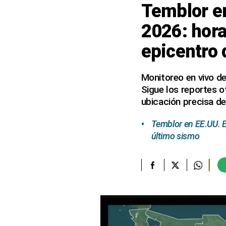
Temblor en
elcomercio.pe
2026: hora
Términos
epicentro 
Y
Condiciones
De
Uso
Monitoreo en vivo de
Sigue los reportes o
Oficinas
Concesionarias
ubicación precisa de
Principios
Rectores
Temblor en EE.UU. E
último sismo
Buenas
Prácticas
Políticas
De
Privacidad
Política
Integrada
De
Gestión