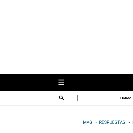
USA
Respuestas
Fama
Historias
Data
Videos
Recetas
Florida
Virales
Lo último
MAG
>
RESPUESTAS
>
Volver a El Comercio