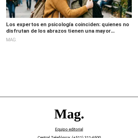
Los expertos en psicología coinciden: quienes no
disfrutan de los abrazos tienen una mayor
sensibilidad a los estímulos físicos y no es por
MAG.
desinterés
Equipo editorial
Central Telefónica: (+511) 311-6500