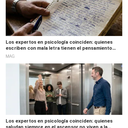
Los expertos en psicología coinciden: quienes
escriben con mala letra tienen el pensamiento
acelerado y no lo hacen por desinterés
MAG.
Los expertos en psicología coinciden: quienes
saludan siempre en el ascensor no viven a la