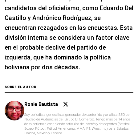
candidatos del oficialismo, como Eduardo Del
Castillo y Andrónico Rodríguez, se
encuentran rezagados en las encuestas. Esta
división interna se considera un factor clave
en el probable declive del partido de
izquierda, que ha dominado la política
boliviana por dos décadas.
SOBRE EL AUTOR
Ronie Bautista
Soy periodista generalista, generador de contenido y analista SEO del
Núcleo de Audiencias del Grupo El Comercio. Tengo más de 14 años
de experiencia escribiendo artículos de interés y de deportes (Béisbol,
Boxeo, Fútbol, Fútbol Americano, MMA, F1, Wrestling) para Estados
Unidos, México y España.