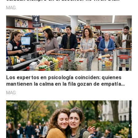
defensiva y tienen apertura social
MAG.
Los expertos en psicología coinciden: quienes
mantienen la calma en la fila gozan de empatía
cognitiva, gratitud y no solo tienen autocontrol
MAG.