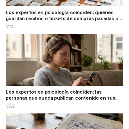
Los expertos en psicología coinciden: quienes
guardan recibos o tickets de compras pasadas no
son acumuladores, sino que tienen necesidad de
MAG.
control
Los expertos en psicología coinciden: las
personas que nunca publican contenido en sus
redes sociales no pretenden buscar validación
MAG.
externa