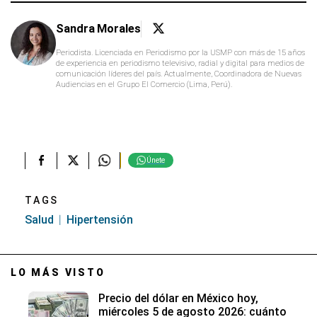
Sandra Morales
Periodista. Licenciada en Periodismo por la USMP con más de 15 años
de experiencia en periodismo televisivo, radial y digital para medios de
comunicación líderes del país. Actualmente, Coordinadora de Nuevas
Audiencias en el Grupo El Comercio (Lima, Perú).
Únete
TAGS
Salud
Hipertensión
LO MÁS VISTO
Precio del dólar en México hoy,
miércoles 5 de agosto 2026: cuánto