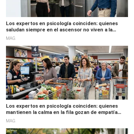
Los expertos en psicología coinciden: quienes
saludan siempre en el ascensor no viven a la
defensiva y tienen apertura social
MAG.
Los expertos en psicología coinciden: quienes
mantienen la calma en la fila gozan de empatía
cognitiva, gratitud y no solo tienen autocontrol
MAG.