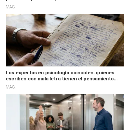
redes sociales no pretenden buscar validación
MAG.
externa
Los expertos en psicología coinciden: quienes
escriben con mala letra tienen el pensamiento
acelerado y no lo hacen por desinterés
MAG.