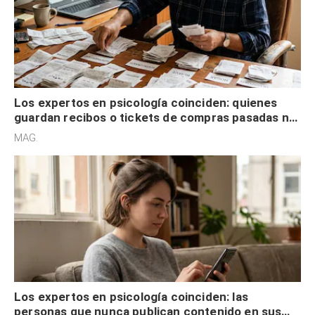
Los expertos en psicología coinciden: quienes
guardan recibos o tickets de compras pasadas no
son acumuladores, sino que tienen necesidad de
MAG.
control
Los expertos en psicología coinciden: las
personas que nunca publican contenido en sus