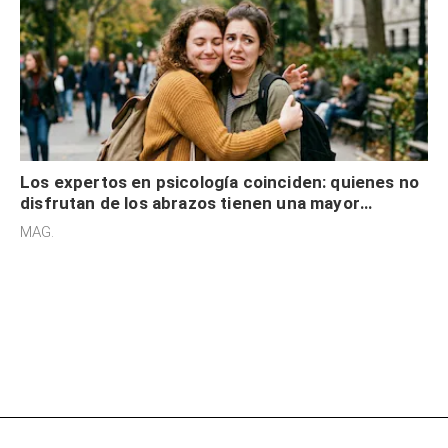
Los expertos en psicología coinciden: quienes no
disfrutan de los abrazos tienen una mayor
sensibilidad a los estímulos físicos y no es por
MAG.
desinterés