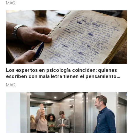
redes sociales no pretenden buscar validación
MAG.
externa
Los expertos en psicología coinciden: quienes
escriben con mala letra tienen el pensamiento
acelerado y no lo hacen por desinterés
MAG.