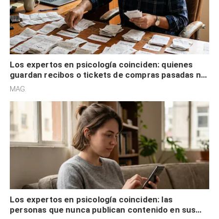
Los expertos en psicología coinciden: quienes
guardan recibos o tickets de compras pasadas no
son acumuladores, sino que tienen necesidad de
MAG.
control
Los expertos en psicología coinciden: las
personas que nunca publican contenido en sus