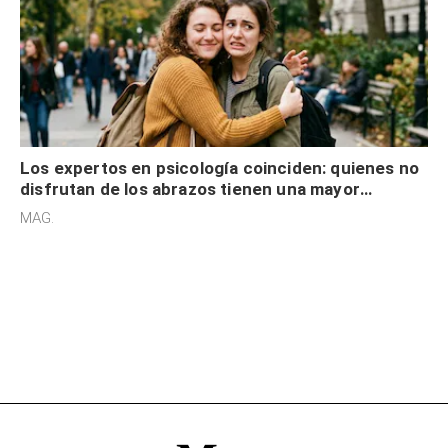
Los expertos en psicología coinciden: quienes no
disfrutan de los abrazos tienen una mayor
sensibilidad a los estímulos físicos y no es por
MAG.
desinterés