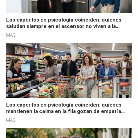
Los expertos en psicología coinciden: quienes
saludan siempre en el ascensor no viven a la
defensiva y tienen apertura social
MAG.
Los expertos en psicología coinciden: quienes
mantienen la calma en la fila gozan de empatía
cognitiva, gratitud y no solo tienen autocontrol
MAG.