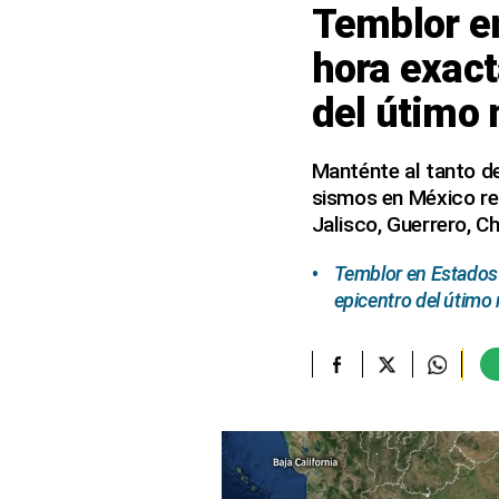
Temblor en
elcomercio.pe
hora exact
Términos
del útimo
Y
Condiciones
De
Uso
Manténte al tanto de
sismos en México re
Oficinas
Concesionarias
Jalisco, Guerrero, C
Principios
Rectores
Temblor en Estados 
epicentro del útim
Buenas
Prácticas
Políticas
De
Privacidad
Política
Integrada
De
Gestión