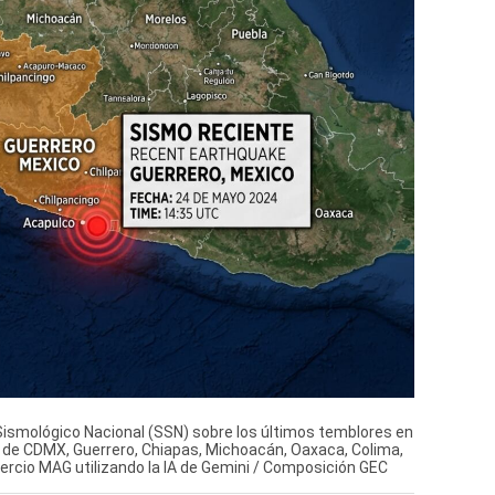
o Sismológico Nacional (SSN) sobre los últimos temblores en
 de CDMX, Guerrero, Chiapas, Michoacán, Oaxaca, Colima,
ercio MAG utilizando la IA de Gemini / Composición GEC