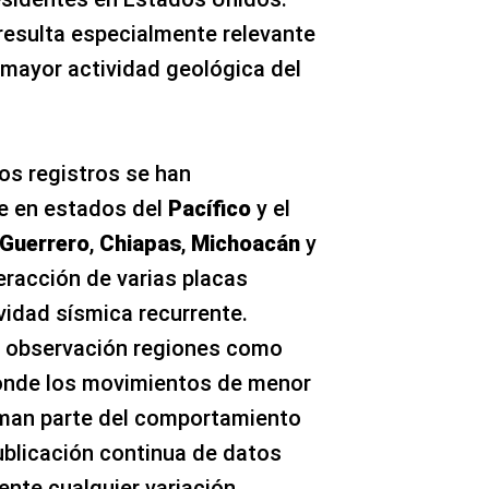
resulta especialmente relevante
 mayor actividad geológica del
los registros se han
e en estados del
Pacífico
y el
Guerrero
,
Chiapas
,
Michoacán
y
eracción de varias placas
vidad sísmica recurrente.
 observación regiones como
onde los movimientos de menor
man parte del comportamiento
ublicación continua de datos
ente cualquier variación