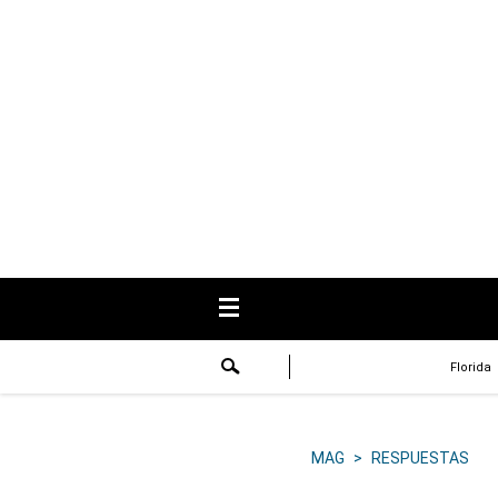
USA
Respuestas
Fama
Historias
Data
Videos
Recetas
Florida
Virales
Lo último
MAG
>
RESPUESTAS
Volver a El Comercio