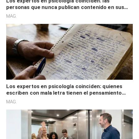
Los expertos en psicología coinciden: las
personas que nunca publican contenido en sus
redes sociales no pretenden buscar validación
MAG.
externa
Los expertos en psicología coinciden: quienes
escriben con mala letra tienen el pensamiento
acelerado y no lo hacen por desinterés
MAG.