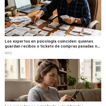
Los expertos en psicología coinciden: quienes
guardan recibos o tickets de compras pasadas no
son acumuladores, sino que tienen necesidad de
MAG.
control