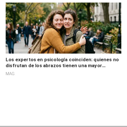
Los expertos en psicología coinciden: quienes no
disfrutan de los abrazos tienen una mayor
sensibilidad a los estímulos físicos y no es por
MAG.
desinterés