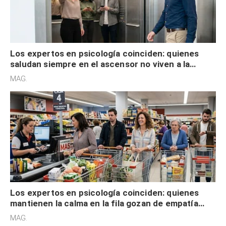
Los expertos en psicología coinciden: quienes
saludan siempre en el ascensor no viven a la
defensiva y tienen apertura social
MAG.
Los expertos en psicología coinciden: quienes
mantienen la calma en la fila gozan de empatía
cognitiva, gratitud y no solo tienen autocontrol
MAG.