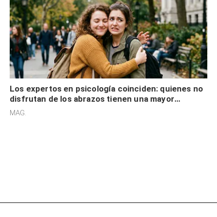
Los expertos en psicología coinciden: quienes no
disfrutan de los abrazos tienen una mayor
sensibilidad a los estímulos físicos y no es por
MAG.
desinterés