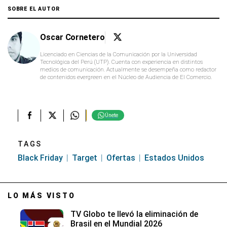
second
SOBRE EL AUTOR
Oscar Cornetero
Licenciado en Ciencias de la Comunicación por la Universidad
Tecnológica del Perú (UTP). Cuenta con experiencia en distintos
medios de comunicación. Actualmente se desempeña como redactor
de contenidos evergreen en el Núcleo de Audiencia de El Comercio.
Únete
TAGS
Black Friday
Target
Ofertas
Estados Unidos
LO MÁS VISTO
TV Globo te llevó la eliminación de
Brasil en el Mundial 2026