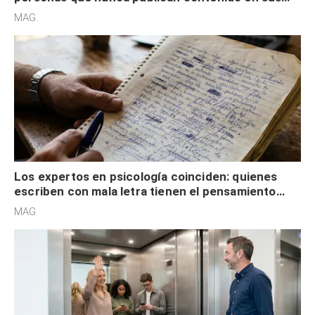
redes sociales no pretenden buscar validación
MAG.
externa
Los expertos en psicología coinciden: quienes
escriben con mala letra tienen el pensamiento
acelerado y no lo hacen por desinterés
MAG.