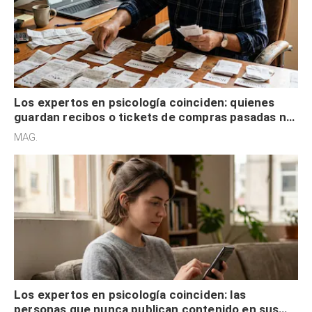
Los expertos en psicología coinciden: quienes
guardan recibos o tickets de compras pasadas no
son acumuladores, sino que tienen necesidad de
MAG.
control
Los expertos en psicología coinciden: las
personas que nunca publican contenido en sus