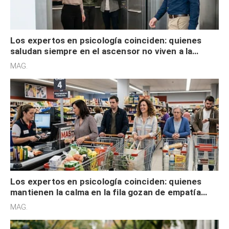
Los expertos en psicología coinciden: quienes
saludan siempre en el ascensor no viven a la
defensiva y tienen apertura social
MAG.
Los expertos en psicología coinciden: quienes
mantienen la calma en la fila gozan de empatía
cognitiva, gratitud y no solo tienen autocontrol
MAG.