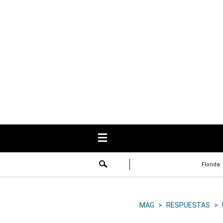
USA
Respuestas
Fama
Historias
Data
Videos
Recetas
Florida
Virales
Lo último
MAG
>
RESPUESTAS
>
Volver a El Comercio