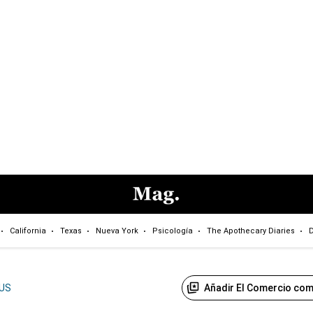
California
Texas
Nueva York
Psicología
The Apothecary Diaries
D
Añadir El Comercio com
US