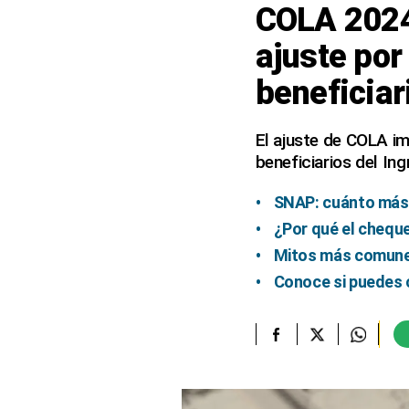
COLA 2024
elcomercio.pe
ajuste por
Términos
beneficiar
Y
Condiciones
De
Uso
El ajuste de COLA im
beneficiarios del In
Oficinas
Concesionarias
SNAP: cuánto más 
Principios
Rectores
¿Por qué el chequ
Buenas
Mitos más comunes
Prácticas
Conoce si puedes 
Políticas
De
Privacidad
Política
Integrada
De
Gestión