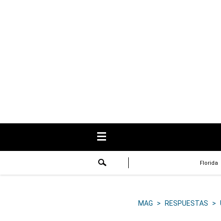
USA
Respuestas
Fama
Historias
Data
Videos
Recetas
Florida
Virales
Lo último
MAG
>
RESPUESTAS
>
Volver a El Comercio