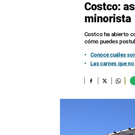
Costco: as
elcomercio.pe
minorista
Términos
Y
Condiciones
Costco ha abierto c
De
cómo puedes postula
Uso
Oficinas
Conoce cuáles son
Concesionarias
Las carnes que no
Principios
Rectores
Buenas
Prácticas
Políticas
De
Privacidad
Política
Integrada
De
Gestión