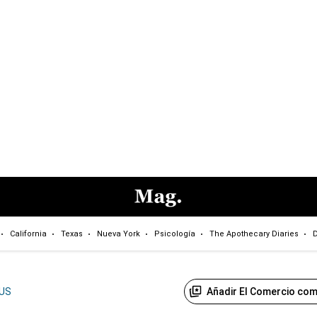
California
Texas
Nueva York
Psicología
The Apothecary Diaries
D
Añadir El Comercio com
US