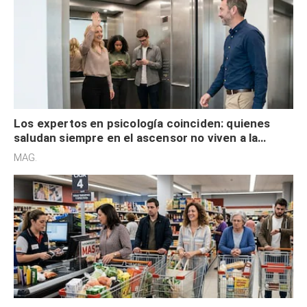
Los expertos en psicología coinciden: quienes
saludan siempre en el ascensor no viven a la
defensiva y tienen apertura social
MAG.