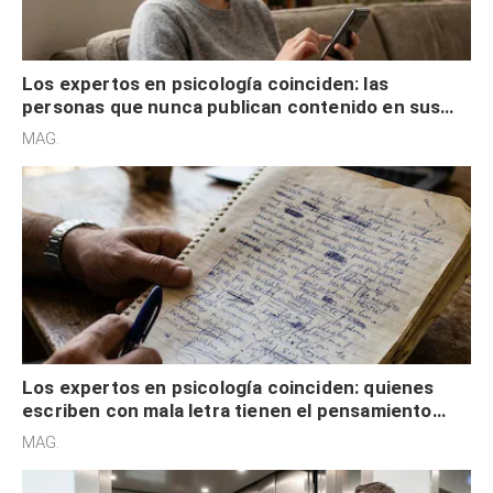
Los expertos en psicología coinciden: las
personas que nunca publican contenido en sus
redes sociales no pretenden buscar validación
MAG.
externa
Los expertos en psicología coinciden: quienes
escriben con mala letra tienen el pensamiento
acelerado y no lo hacen por desinterés
MAG.