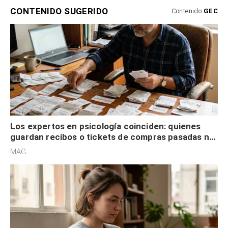
CONTENIDO SUGERIDO
Contenido
GEC
Los expertos en psicología coinciden: quienes
guardan recibos o tickets de compras pasadas no
son acumuladores, sino que tienen necesidad de
MAG.
control