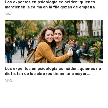
Los expertos en psicología coinciden: quienes
mantienen la calma en la fila gozan de empatía
cognitiva, gratitud y no solo tienen autocontrol
MAG.
Los expertos en psicología coinciden: quienes no
disfrutan de los abrazos tienen una mayor
sensibilidad a los estímulos físicos y no es por
MAG.
desinterés