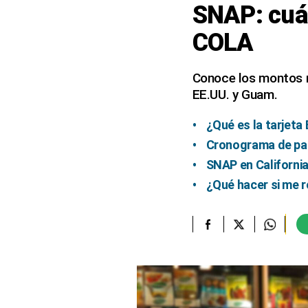
SNAP: cuá
elcomercio.pe
COLA
Términos
Y
Condiciones
Conoce los montos m
De
EE.UU. y Guam.
Uso
Oficinas
¿Qué es la tarjeta
Concesionarias
Cronograma de pa
Principios
SNAP en California:
Rectores
¿Qué hacer si me r
Buenas
Prácticas
Políticas
De
Privacidad
Política
Integrada
De
Gestión