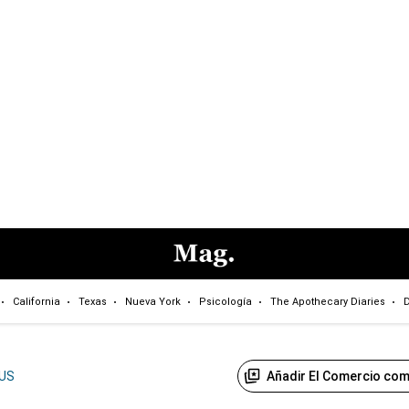
California
Texas
Nueva York
Psicología
The Apothecary Diaries
D
Añadir El Comercio com
US