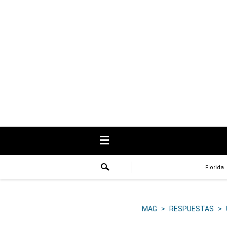
USA
Respuestas
Fama
Historias
Data
Videos
Recetas
Florida
Virales
Lo último
MAG
>
RESPUESTAS
>
Volver a El Comercio