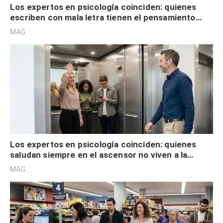
Los expertos en psicología coinciden: quienes
escriben con mala letra tienen el pensamiento
acelerado y no lo hacen por desinterés
MAG.
Los expertos en psicología coinciden: quienes
saludan siempre en el ascensor no viven a la
defensiva y tienen apertura social
MAG.