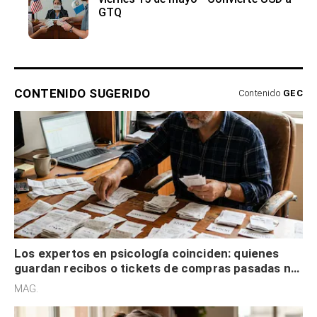
GTQ
CONTENIDO SUGERIDO
Contenido
GEC
Los expertos en psicología coinciden: quienes
guardan recibos o tickets de compras pasadas no
son acumuladores, sino que tienen necesidad de
MAG.
control