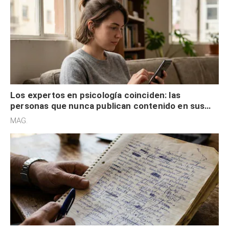
Los expertos en psicología coinciden: las
personas que nunca publican contenido en sus
redes sociales no pretenden buscar validación
MAG.
externa