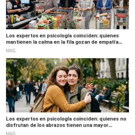
Los expertos en psicología coinciden: quienes
mantienen la calma en la fila gozan de empatía
cognitiva, gratitud y no solo tienen autocontrol
MAG.
Los expertos en psicología coinciden: quienes no
disfrutan de los abrazos tienen una mayor
sensibilidad a los estímulos físicos y no es por
MAG.