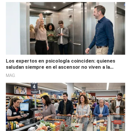
Los expertos en psicología coinciden: quienes
saludan siempre en el ascensor no viven a la
defensiva y tienen apertura social
MAG.