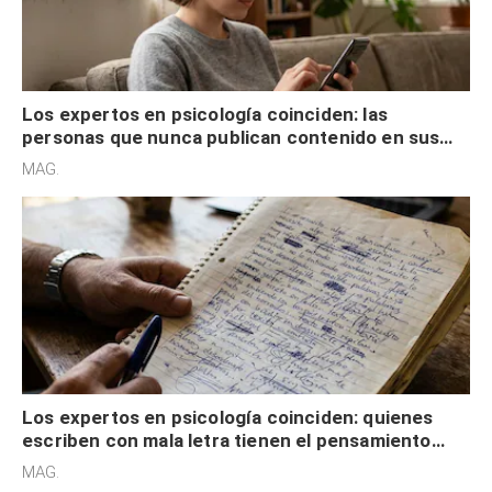
Los expertos en psicología coinciden: las
personas que nunca publican contenido en sus
redes sociales no pretenden buscar validación
MAG.
externa
Los expertos en psicología coinciden: quienes
escriben con mala letra tienen el pensamiento
acelerado y no lo hacen por desinterés
MAG.