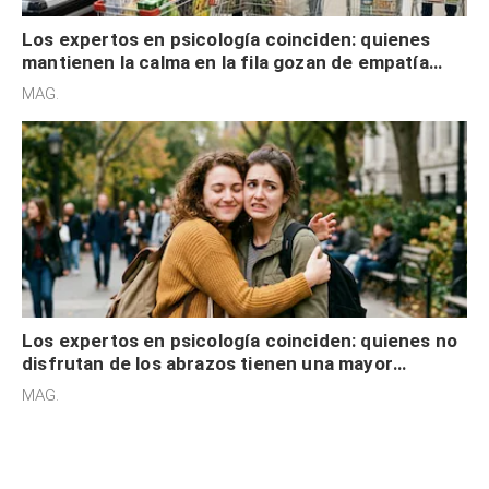
Los expertos en psicología coinciden: quienes
mantienen la calma en la fila gozan de empatía
cognitiva, gratitud y no solo tienen autocontrol
MAG.
Los expertos en psicología coinciden: quienes no
disfrutan de los abrazos tienen una mayor
sensibilidad a los estímulos físicos y no es por
MAG.
desinterés