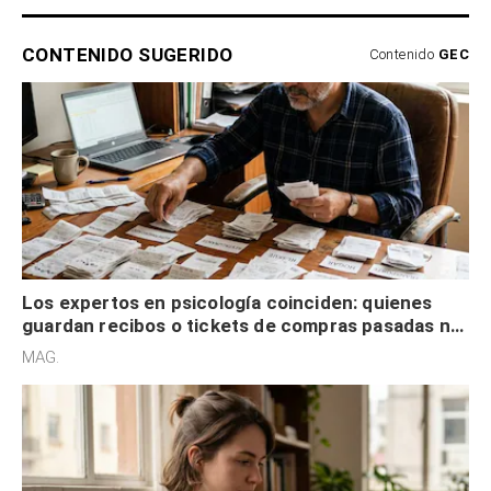
CONTENIDO SUGERIDO
Contenido
GEC
Los expertos en psicología coinciden: quienes
guardan recibos o tickets de compras pasadas no
son acumuladores, sino que tienen necesidad de
MAG.
control